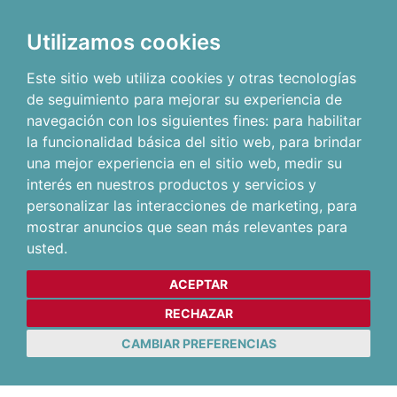
Utilizamos cookies
Este sitio web utiliza cookies y otras tecnologías
de seguimiento para mejorar su experiencia de
navegación con los siguientes fines:
para habilitar
la funcionalidad básica del sitio web
,
para brindar
una mejor experiencia en el sitio web
,
medir su
interés en nuestros productos y servicios y
personalizar las interacciones de marketing
,
para
mostrar anuncios que sean más relevantes para
usted
.
ACEPTAR
RECHAZAR
CAMBIAR PREFERENCIAS