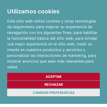
Utilizamos cookies
Este sitio web utiliza cookies y otras tecnologías
de seguimiento para mejorar su experiencia de
navegación con los siguientes fines:
para habilitar
la funcionalidad básica del sitio web
,
para brindar
una mejor experiencia en el sitio web
,
medir su
interés en nuestros productos y servicios y
personalizar las interacciones de marketing
,
para
mostrar anuncios que sean más relevantes para
usted
.
ACEPTAR
RECHAZAR
CAMBIAR PREFERENCIAS