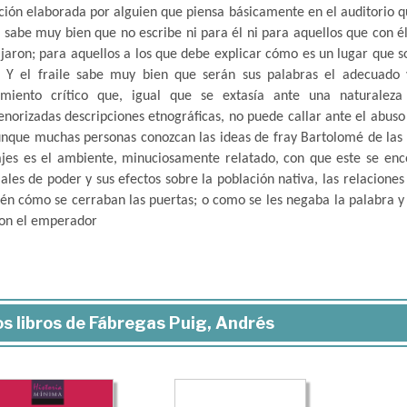
ción elaborada por alguien que piensa básicamente en el auditorio qu
, sabe muy bien que no escribe ni para él ni para aquellos que con é
ajaron; para aquellos a los que debe explicar cómo es un lugar que 
. Y el fraile sabe muy bien que serán sus palabras el adecuado v
miento crítico que, igual que se extasía ante una naturalez
norizadas descripciones etnográficas, no puede callar ante el abuso 
unque muchas personas conozcan las ideas de fray Bartolomé de las C
ajes es el ambiente, minuciosamente relatado, con que este se encont
iales de poder y sus efectos sobre la población nativa, las relaciones
én cómo se cerraban las puertas; o como se les negaba la palabra y e
con el emperador
s libros de Fábregas Puig, Andrés