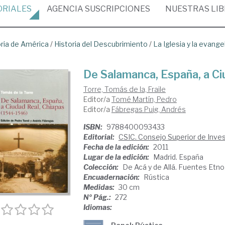
ORIALES
AGENCIA
SUSCRIPCIONES
NUESTRAS
LI
oria de América
/
Historia del Descubrimiento
/
La Iglesia y la evange
De Salamanca, España, a Ci
Torre, Tomás de la, Fraile
Editor/a
Tomé Martín, Pedro
Editor/a
Fábregas Puig, Andrés
ISBN:
9788400093433
Editorial:
CSIC. Consejo Superior de Inves
Fecha de la edición:
2011
Lugar de la edición:
Madrid. España
Colección:
De Acá y de Allá. Fuentes Etno
Encuadernación:
Rústica
Medidas:
30 cm
Nº Pág.:
272
Idiomas: