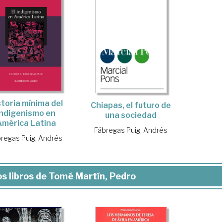
storia mínima del
Chiapas, el futuro de
indigenismo en
una sociedad
América Latina
Fábregas Puig, Andrés
regas Puig, Andrés
s libros de Tomé Martín, Pedro