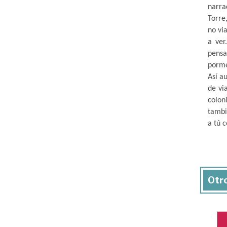
narra
Torre
no vi
a ver
pensa
porme
Así a
de vi
colon
tambi
a tú 
Otro