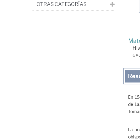
OTRAS CATEGORÍAS
Mate
His
ev
Res
En 15
de La
Tomás
La pre
obisp