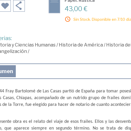
Papel: Rústica
43,00 €
Sin Stock. Disponible en 7/10 día
rias:
toria y Ciencias Humanas
/
Historia de América
/
Historia d
angelización
/
umen
44 Fray Bartolomé de Las Casas partió de España para tomar posesi
s Casas, Chiapas, acompañado de un nutrido grupo de frailes domini
 de la Torre, fue elegido para hacer de notario de cuanto acontecier
sente obra es el relato del viaje de esos frailes. Ellos y las desvent
o, que aparece siempre en segundo término. No se trata de disp