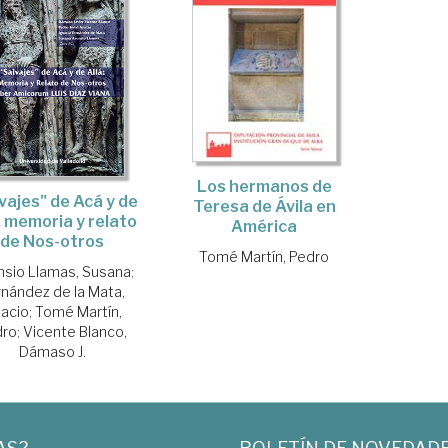
Los hermanos de
vajes" de Acá y de
Teresa de Ávila en
: memoria y relato
América
de Nos-otros
Tomé Martín, Pedro
nsio Llamas, Susana
;
rnández de la Mata,
nacio
;
Tomé Martín,
dro
;
Vicente Blanco,
Dámaso J.