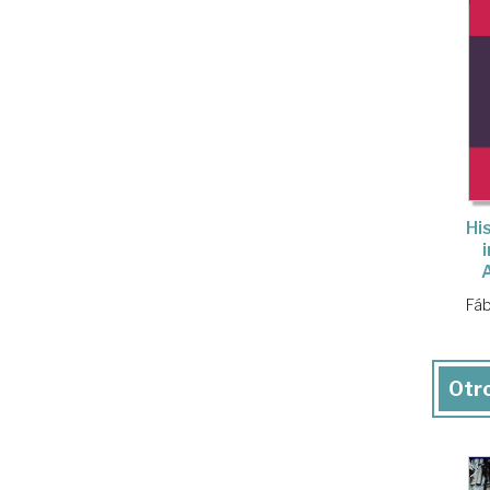
Hi
Fáb
Otro