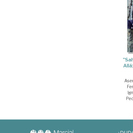
"Sal
Allá
Ase
Fe
Ig
Pe