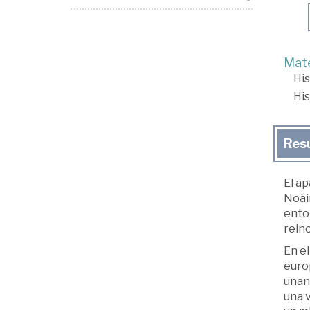
Mate
His
His
Res
El ap
Noáin
enton
reino
En el
europ
unan
una v