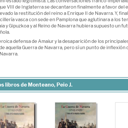
ni-estado legitimista. Las conversaciones franco-imperiale
que VIII de Inglaterra se decantaron finalmente a favor del
evado la restitución del reino a Enrique II de Navarra. Y, fi
illería vasca con sede en Pamplona que aglutinara a los te
ia y Gipuzkoa y al Reino de Navarra hubiera supuesto un fut
ñola.
roica defensa de Amaiur y la desaparición de los principales 
 de aquella Guerra de Navarra, pero sí un punto de inflexión 
 Navarra.
s libros de Monteano, Peio J.