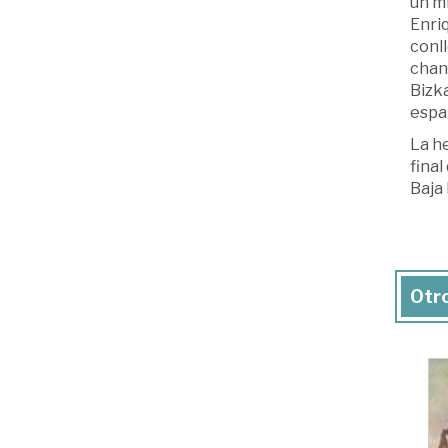
un mi
Enri
conll
chanc
Bizka
espa
La he
final
Baja
Otro