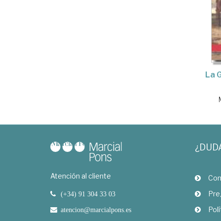
La 
¿DUD
Atención al cliente
Com
Pre
(+34) 91 304 33 03
Polí
atencion@marcialpons.es