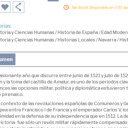
Sin Stock. Disponible en 7/10 día
rias:
toria y Ciencias Humanas
/
Historia de España
/
Edad Moder
toria y Ciencias Humanas
/
Historias Locales
/
Navarra
/
His
umen
asionante año que discurre entre junio de 1521 y julio de 1522
 y la toma del castillo de Amaiur, es uno de los periodos cl
ces las opciones militar, política y diplomática estuvieron 
 pirenaico.
 contexto de las revoluciones españolas de Comuneros y Ger
ea entre Francisco I de Francia y el emperador Carlos V, l
imidad en la defensa de su independencia que en 1512. La d
ictoria- fue sólo un revés militar rápidamente compensado 