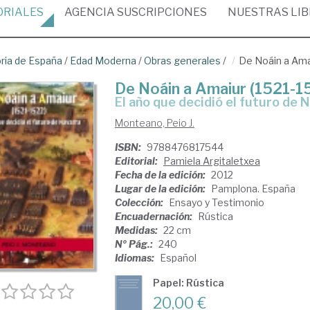
ORIALES
AGENCIA
SUSCRIPCIONES
NUESTRAS
LI
oria de España
/
Edad Moderna
/
Obras generales
/
De Noáin a Amai
De Noáin a Amaiur (1521-1
el año que decidió el futuro de 
Monteano, Peio J.
ISBN:
9788476817544
Editorial:
Pamiela Argitaletxea
Fecha de la edición:
2012
Lugar de la edición:
Pamplona. España
Colección:
Ensayo y Testimonio
Encuadernación:
Rústica
Medidas:
22 cm
Nº Pág.:
240
Idiomas:
Español
Papel: Rústica
20,00 €