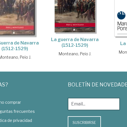
La guerra de Navarra
Guerra de Navarra
La 
(1512-1529)
(1512-1529)
Mont
Monteano, Peio J.
Monteano, Peio J.
AS?
BOLETÍN DE NOVEDAD
o comprar
guntas frecuentes
tica de privacidad
SUSCRIBIRSE