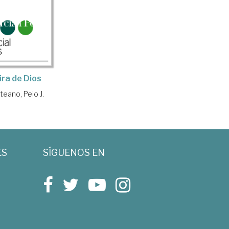
ira de Dios
eano, Peio J.
ES
SÍGUENOS EN