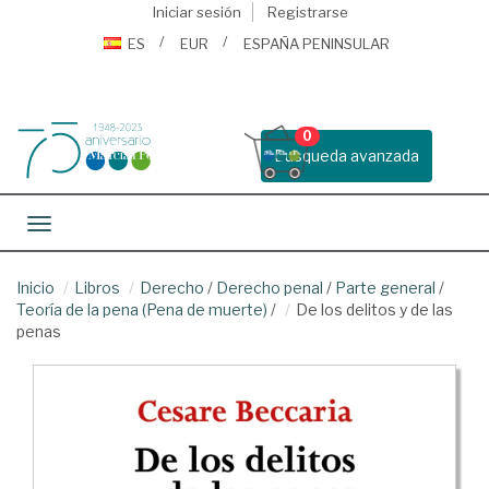
Iniciar sesión
Registrarse
ES
EUR
ESPAÑA PENINSULAR
0
Busqueda avanzada
Toggle navigation
Inicio
Libros
Derecho
/
Derecho penal
/
Parte general
/
Teoría de la pena (Pena de muerte)
/
De los delitos y de las
penas