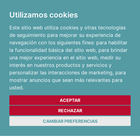
Utilizamos cookies
Este sitio web utiliza cookies y otras tecnologías
de seguimiento para mejorar su experiencia de
navegación con los siguientes fines:
para habilitar
la funcionalidad básica del sitio web
,
para brindar
una mejor experiencia en el sitio web
,
medir su
interés en nuestros productos y servicios y
personalizar las interacciones de marketing
,
para
mostrar anuncios que sean más relevantes para
usted
.
ACEPTAR
RECHAZAR
CAMBIAR PREFERENCIAS