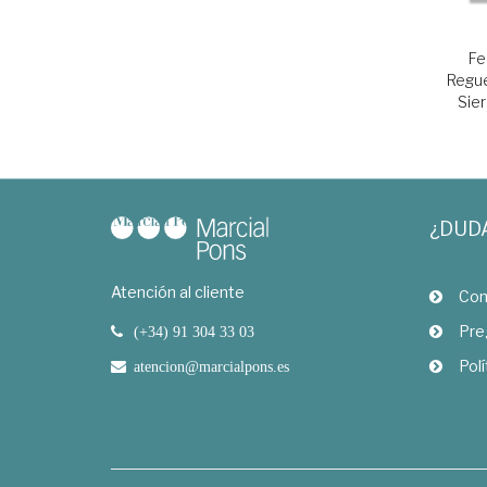
Fe
Regue
Sier
¿DUD
Atención al cliente
Com
Pre
(+34) 91 304 33 03
Polí
atencion@marcialpons.es