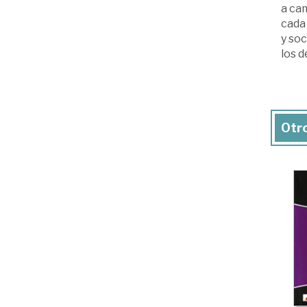
a cam
cada 
y soc
los d
Otro