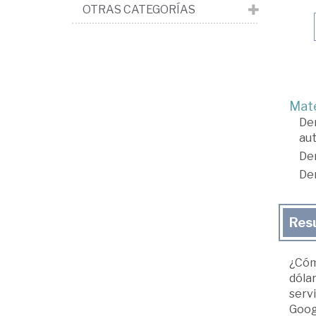
OTRAS CATEGORÍAS
Mate
De
au
De
De
Res
¿Cóm
dólar
servi
Goog