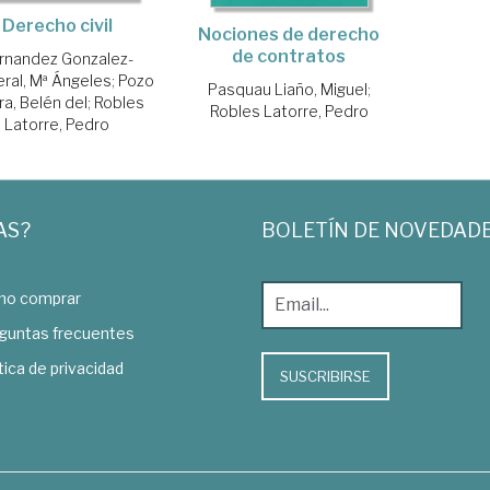
Derecho civil
Nociones de derecho
de contratos
rnandez Gonzalez-
ral, Mª Ángeles
;
Pozo
Pasquau Liaño, Miguel
;
ra, Belén del
;
Robles
Robles Latorre, Pedro
Latorre, Pedro
AS?
BOLETÍN DE NOVEDAD
o comprar
guntas frecuentes
tica de privacidad
SUSCRIBIRSE