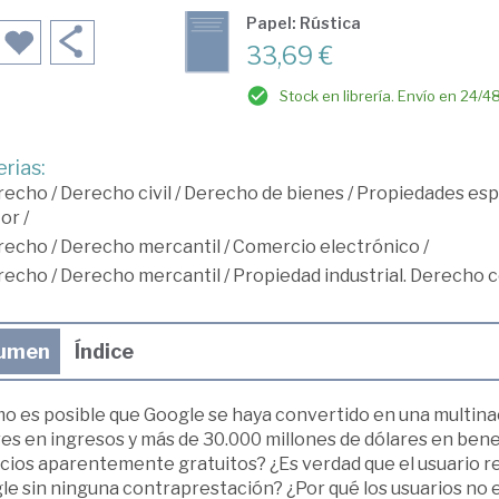
Papel: Rústica
33,69 €
Stock en librería. Envío en 24/4
rias:
recho
/
Derecho civil
/
Derecho de bienes
/
Propiedades espe
tor
/
recho
/
Derecho mercantil
/
Comercio electrónico
/
recho
/
Derecho mercantil
/
Propiedad industrial. Derecho
umen
Índice
o es posible que Google se haya convertido en una multina
es en ingresos y más de 30.000 millones de dólares en bene
cios aparentemente gratuitos? ¿Es verdad que el usuario re
le sin ninguna contraprestación? ¿Por qué los usuarios no 