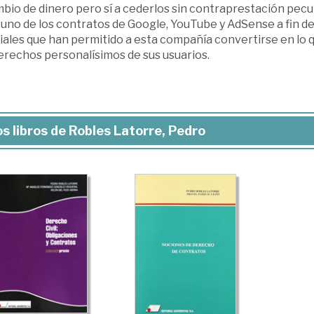
bio de dinero pero sí a cederlos sin contraprestación pecu
uno de los contratos de Google, YouTube y AdSense a fin de
iales que han permitido a esta compañía convertirse en lo qu
erechos personalísimos de sus usuarios.
s libros de Robles Latorre, Pedro