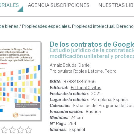
ORIALES
AGENCIA
SUSCRIPCIONES
NUESTRAS
LI
de bienes
/
Propiedades especiales. Propiedad intelectual. Derecho
De los contratos de Googl
estudio jurídico de la contratación electrónica alcance naturaleza
modificación unilateral y protec
Arnaiz Boluda, Daniel
Prologuista
Robles Latorre, Pedro
ISBN:
9788413461366
Editorial:
Editorial Civitas
Fecha de la edición:
2021
Lugar de la edición:
Pamplona. España
Colección:
Estudios del Programa de Do
Encuadernación:
Rústica
Medidas:
24 cm
Nº Pág.:
264
Idiomas:
Español