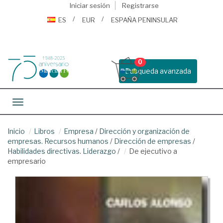
Iniciar sesión
Registrarse
ES
EUR
ESPAÑA PENINSULAR
0
Busqueda avanzada
Toggle navigation
Inicio
Libros
Empresa
/
Dirección y organización de
empresas. Recursos humanos
/
Dirección de empresas
/
Habilidades directivas. Liderazgo
/
De ejecutivo a
empresario