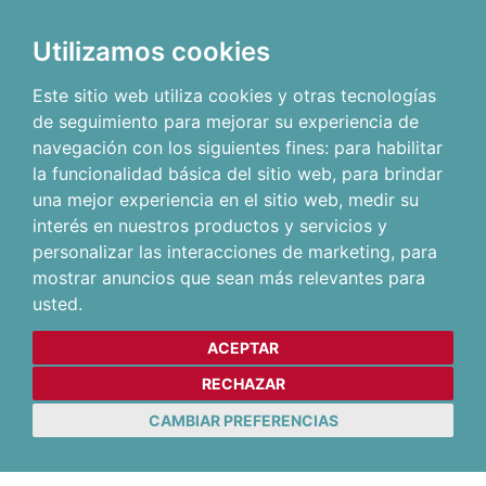
Utilizamos cookies
Este sitio web utiliza cookies y otras tecnologías
de seguimiento para mejorar su experiencia de
navegación con los siguientes fines:
para habilitar
la funcionalidad básica del sitio web
,
para brindar
una mejor experiencia en el sitio web
,
medir su
interés en nuestros productos y servicios y
personalizar las interacciones de marketing
,
para
mostrar anuncios que sean más relevantes para
usted
.
ACEPTAR
RECHAZAR
CAMBIAR PREFERENCIAS