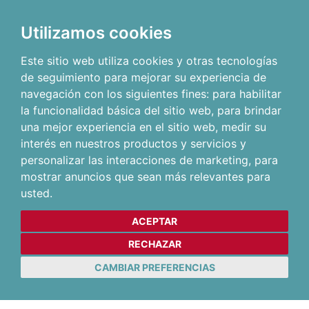
Utilizamos cookies
Este sitio web utiliza cookies y otras tecnologías
de seguimiento para mejorar su experiencia de
navegación con los siguientes fines:
para habilitar
la funcionalidad básica del sitio web
,
para brindar
una mejor experiencia en el sitio web
,
medir su
interés en nuestros productos y servicios y
personalizar las interacciones de marketing
,
para
mostrar anuncios que sean más relevantes para
usted
.
ACEPTAR
RECHAZAR
CAMBIAR PREFERENCIAS