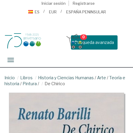
Iniciar sesión
Registrarse
ES
EUR
ESPAÑA PENINSULAR
0
Busqueda avanzada
Toggle navigation
Inicio
Libros
Historia y Ciencias Humanas
/
Arte
/
Teoría e
historia
/
Pintura
/
De Chirico