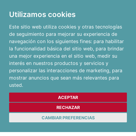
Utilizamos cookies
Este sitio web utiliza cookies y otras tecnologías
de seguimiento para mejorar su experiencia de
navegación con los siguientes fines:
para habilitar
la funcionalidad básica del sitio web
,
para brindar
una mejor experiencia en el sitio web
,
medir su
interés en nuestros productos y servicios y
personalizar las interacciones de marketing
,
para
mostrar anuncios que sean más relevantes para
usted
.
ACEPTAR
RECHAZAR
CAMBIAR PREFERENCIAS