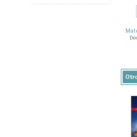
Mate
De
Otro