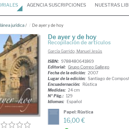
ORIALES
AGENCIA
SUSCRIPCIONES
NUESTRAS
LI
ánea jurídica
/
De ayer y de hoy
De ayer y de hoy
recopilación de artículos
García Garrido, Manuel Jesús
ISBN:
9788480641869
Editorial:
Grupo Correo Gallego
Fecha de la edición:
2007
Lugar de la edición:
Santiago de Compost
Encuadernación:
Rústica
Medidas:
24 cm
Nº Pág.:
129
Idiomas:
Español
Papel: Rústica
16,00 €