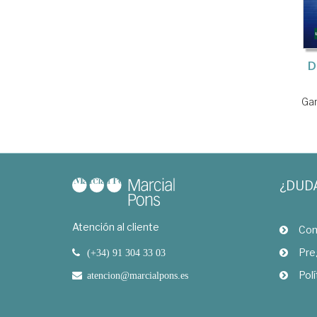
D
Gar
¿DUD
Atención al cliente
Com
Pre
(+34) 91 304 33 03
Polí
atencion@marcialpons.es