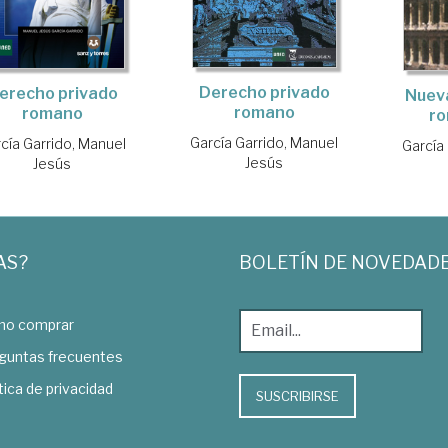
Derecho privado
erecho privado
Nuev
romano
romano
ro
García Garrido, Manuel
cía Garrido, Manuel
García
Jesús
Jesús
AS?
BOLETÍN DE NOVEDAD
o comprar
guntas frecuentes
tica de privacidad
SUSCRIBIRSE