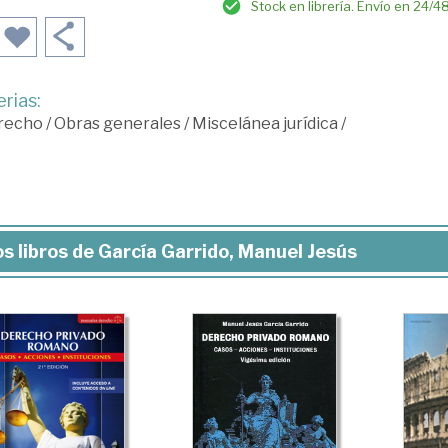
Stock en librería. Envío en 24/4
rias:
recho
/
Obras generales
/
Miscelánea jurídica
/
s libros de García Garrido, Manuel Jesús