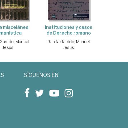
a miscelánea
Instituciones y casos
manística
de Derecho romano
 Garrido, Manuel
García Garrido, Manuel
Jesús
Jesús
ES
SÍGUENOS EN