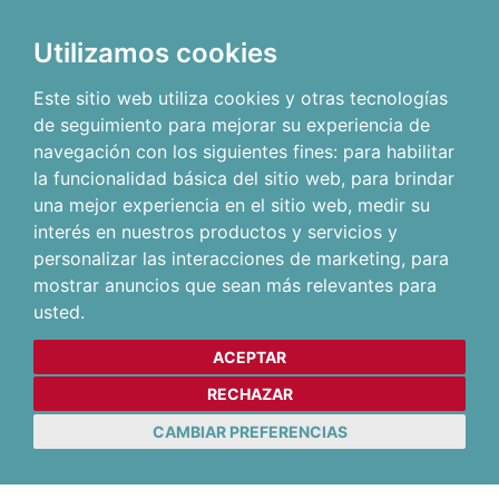
Utilizamos cookies
Este sitio web utiliza cookies y otras tecnologías
de seguimiento para mejorar su experiencia de
navegación con los siguientes fines:
para habilitar
la funcionalidad básica del sitio web
,
para brindar
una mejor experiencia en el sitio web
,
medir su
interés en nuestros productos y servicios y
personalizar las interacciones de marketing
,
para
mostrar anuncios que sean más relevantes para
usted
.
ACEPTAR
RECHAZAR
CAMBIAR PREFERENCIAS