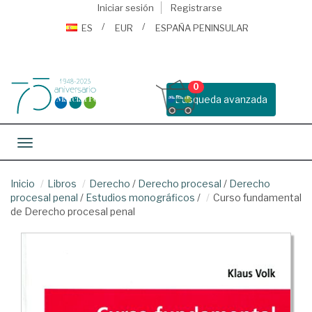
Iniciar sesión
Registrarse
ES
EUR
ESPAÑA PENINSULAR
0
Busqueda avanzada
Toggle navigation
Inicio
Libros
Derecho
/
Derecho procesal
/
Derecho
procesal penal
/
Estudios monográficos
/
Curso fundamental
de Derecho procesal penal