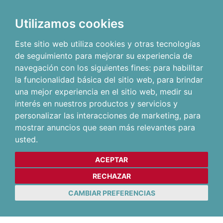
Utilizamos cookies
Este sitio web utiliza cookies y otras tecnologías
de seguimiento para mejorar su experiencia de
navegación con los siguientes fines:
para habilitar
la funcionalidad básica del sitio web
,
para brindar
una mejor experiencia en el sitio web
,
medir su
interés en nuestros productos y servicios y
personalizar las interacciones de marketing
,
para
mostrar anuncios que sean más relevantes para
usted
.
ACEPTAR
RECHAZAR
CAMBIAR PREFERENCIAS