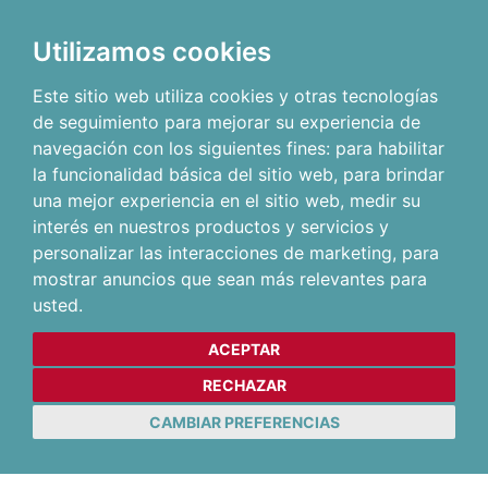
Utilizamos cookies
Este sitio web utiliza cookies y otras tecnologías
de seguimiento para mejorar su experiencia de
navegación con los siguientes fines:
para habilitar
la funcionalidad básica del sitio web
,
para brindar
una mejor experiencia en el sitio web
,
medir su
interés en nuestros productos y servicios y
personalizar las interacciones de marketing
,
para
mostrar anuncios que sean más relevantes para
usted
.
ACEPTAR
RECHAZAR
CAMBIAR PREFERENCIAS