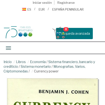
Iniciar sesión
Registrarse
ES
EUR
ESPAÑA PENINSULAR
0
Busqueda avanzada
Toggle navigation
Inicio
Libros
Economía
/
Sistema financiero, bancario y
crediticio
/
Sistema monetario
/
Monografias. Varios.
Criptomonedas
/
Currency power