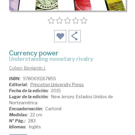
Currency power
understanding monetary rivalry
Cohen, Benjamin J.
ISBN:
9780691167855
Editorial:
Princeton University Press
Fecha de la edición:
2015
Lugar de la edición:
New Jersey. Estados Unidos de
Norteamérica
Encuadernación:
Cartoné
Medidas:
22 cm
Nº Pág.:
283
Idiomas:
Inglés