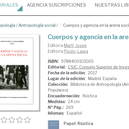
ORIALES
AGENCIA
SUSCRIPCIONES
NUESTRAS
LI
opología
/
Antropología social
/
Cuerpos y agencia en la arena soci
Cuerpos y agencia en la are
Editor/a
Martí, Josep
Editor/a
Porzio, Laura
ISBN:
9788400101565
Editorial:
CSIC. Consejo Superior de Inves
Fecha de la edición:
2017
Lugar de la edición:
Madrid. España
Colección:
Biblioteca de Antropología (An
Populares)
Encuadernación:
Rústica
Medidas:
24 cm
Nº Pág.:
269
Idiomas:
Español
Papel: Rústica