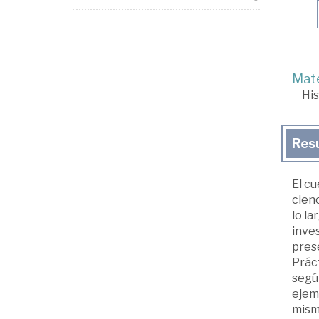
Mate
His
Res
El cu
cienc
lo la
inve
prese
Prác
según
ejemp
misma