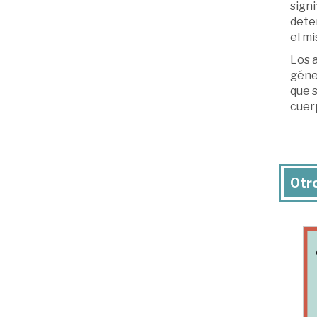
signi
deter
el mi
Los 
géne
que s
cuerp
Otro