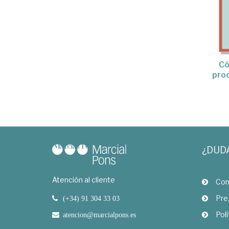
Có
proc
¿DUD
Atención al cliente
Com
Pre
(+34) 91 304 33 03
Polí
atencion@marcialpons.es