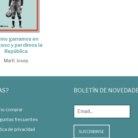
mo ganamos en
eso y perdimos la
República
Martí, Josep
AS?
BOLETÍN DE NOVEDAD
o comprar
guntas frecuentes
tica de privacidad
SUSCRIBIRSE