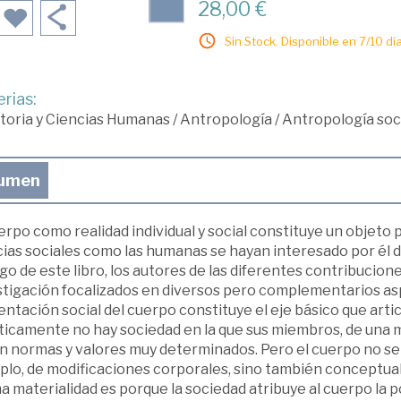
28,00 €
Sin Stock. Disponible en 7/10 día
rias:
toria y Ciencias Humanas
/
Antropología
/
Antropología soc
umen
erpo como realidad individual y social constituye un objeto p
ias sociales como las humanas se hayan interesado por él d
rgo de este libro, los autores de las diferentes contribucio
stigación focalizados en diversos pero complementarios asp
ntación social del cuerpo constituye el eje básico que artic
ticamente no hay sociedad en la que sus miembros, de una m
 normas y valores muy determinados. Pero el cuerpo no se l
lo, de modificaciones corporales, sino también conceptualm
 materialidad es porque la sociedad atribuye al cuerpo la 