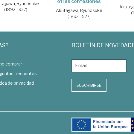
otras confesiones
tagawa, Ryunosuke
Akutag
(1892-1927)
Akutagawa, Ryunosuke
(
(1892-1927)
AS?
BOLETÍN DE NOVEDAD
o comprar
guntas frecuentes
tica de privacidad
SUSCRIBIRSE