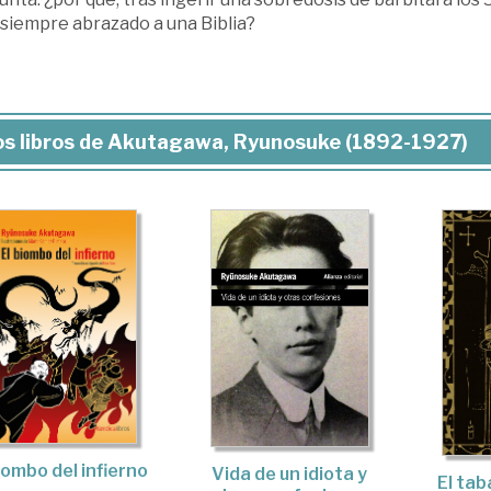
 siempre abrazado a una Biblia?
os libros de Akutagawa, Ryunosuke (1892-1927)
iombo del infierno
Vida de un idiota y
El tab