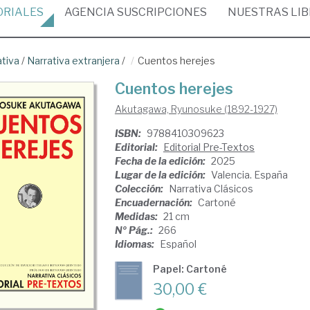
ORIALES
AGENCIA
SUSCRIPCIONES
NUESTRAS
LI
ativa
/
Narrativa extranjera
/
Cuentos herejes
Cuentos herejes
Akutagawa, Ryunosuke (1892-1927)
ISBN:
9788410309623
Editorial:
Editorial Pre-Textos
Fecha de la edición:
2025
Lugar de la edición:
Valencia. España
Colección:
Narrativa Clásicos
Encuadernación:
Cartoné
Medidas:
21 cm
Nº Pág.:
266
Idiomas:
Español
Papel: Cartoné
30,00 €