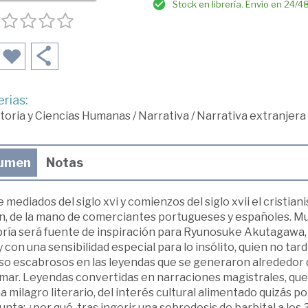
Stock en librería. Envío en 24/4
rias:
toria y Ciencias Humanas
/
Narrativa
/
Narrativa extranjera
umen
Notas
 mediados del siglo xvi y comienzos del siglo xvii el cristi
n, de la mano de comerciantes portugueses y españoles. Mu
ría será fuente de inspiración para Ryunosuke Akutagawa, un
y con una sensibilidad especial para lo insólito, quien no t
so escabrosos en las leyendas que se generaron alrededor d
mar. Leyendas convertidas en narraciones magistrales, que 
 milagro literario, del interés cultural alimentado quizás po
nta: ¿por qué, tras ingerir una sobredosis de barbital a l