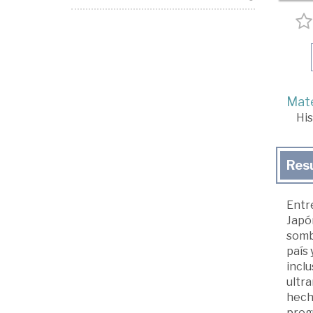
Mate
His
Res
Entre
Japó
somb
país 
inclu
ultra
hecha
pregu