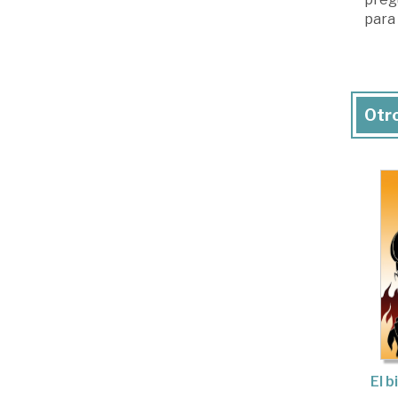
para
Otr
El b