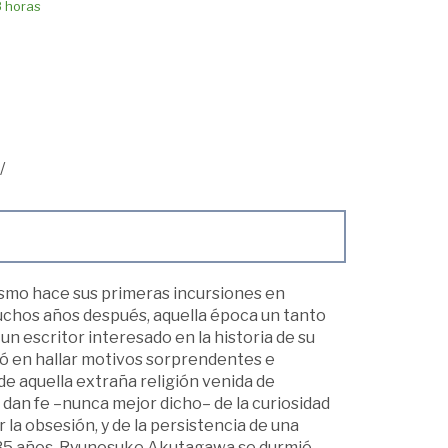
8 horas
/
anismo hace sus primeras incursiones en
chos años después, aquella época un tanto
 escritor interesado en la historia de su
ardó en hallar motivos sorprendentes e
e aquella extraña religión venida de
dan fe –nunca mejor dicho– de la curiosidad
r la obsesión, y de la persistencia de una
os 35 años, Ryunosuke Akutagawa se durmió