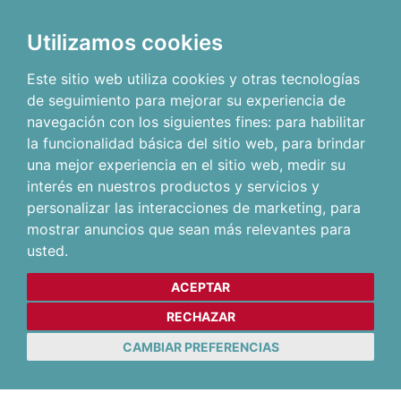
Utilizamos cookies
Este sitio web utiliza cookies y otras tecnologías
de seguimiento para mejorar su experiencia de
navegación con los siguientes fines:
para habilitar
la funcionalidad básica del sitio web
,
para brindar
una mejor experiencia en el sitio web
,
medir su
interés en nuestros productos y servicios y
personalizar las interacciones de marketing
,
para
mostrar anuncios que sean más relevantes para
usted
.
ACEPTAR
RECHAZAR
CAMBIAR PREFERENCIAS