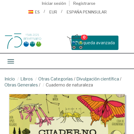
Iniciar sesión
Registrarse
ES
EUR
ESPAÑA PENINSULAR
0
Busqueda avanzada
Toggle navigation
Inicio
Libros
Otras Categorías
/
Divulgación científica
/
Obras Generales
/
Cuaderno de naturaleza