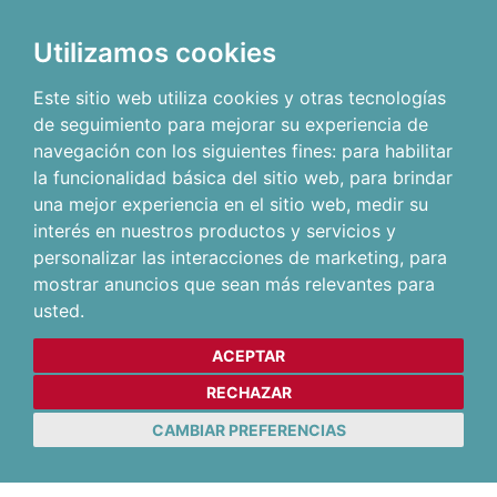
Utilizamos cookies
Este sitio web utiliza cookies y otras tecnologías
de seguimiento para mejorar su experiencia de
navegación con los siguientes fines:
para habilitar
la funcionalidad básica del sitio web
,
para brindar
una mejor experiencia en el sitio web
,
medir su
interés en nuestros productos y servicios y
personalizar las interacciones de marketing
,
para
mostrar anuncios que sean más relevantes para
usted
.
ACEPTAR
RECHAZAR
CAMBIAR PREFERENCIAS