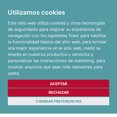
Utilizamos cookies
Este sitio web utiliza cookies y otras tecnologías
de seguimiento para mejorar su experiencia de
navegación con los siguientes fines:
para habilitar
la funcionalidad básica del sitio web
,
para brindar
una mejor experiencia en el sitio web
,
medir su
interés en nuestros productos y servicios y
personalizar las interacciones de marketing
,
para
mostrar anuncios que sean más relevantes para
usted
.
ACEPTAR
RECHAZAR
CAMBIAR PREFERENCIAS