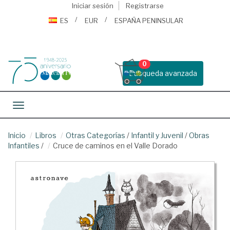
Iniciar sesión
Registrarse
ES
EUR
ESPAÑA PENINSULAR
0
Busqueda avanzada
Toggle navigation
Inicio
Libros
Otras Categorías
/
Infantil y Juvenil
/
Obras
Infantiles
/
Cruce de caminos en el Valle Dorado