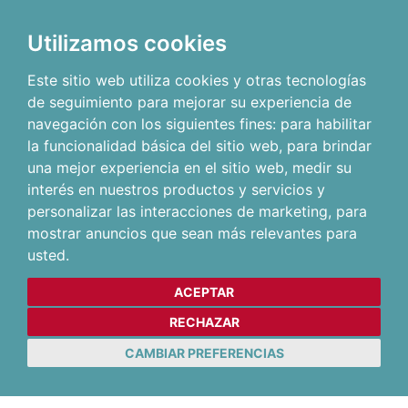
Utilizamos cookies
Este sitio web utiliza cookies y otras tecnologías
de seguimiento para mejorar su experiencia de
navegación con los siguientes fines:
para habilitar
la funcionalidad básica del sitio web
,
para brindar
una mejor experiencia en el sitio web
,
medir su
interés en nuestros productos y servicios y
personalizar las interacciones de marketing
,
para
mostrar anuncios que sean más relevantes para
usted
.
ACEPTAR
RECHAZAR
CAMBIAR PREFERENCIAS