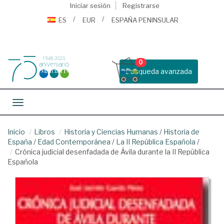
Iniciar sesión
Registrarse
ES
EUR
ESPAÑA PENINSULAR
0
Busqueda avanzada
Toggle navigation
Inicio
Libros
Historia y Ciencias Humanas
/
Historia de
España
/
Edad Contemporánea
/
La II República Española
/
Crónica judicial desenfadada de Ávila durante la II República
Española