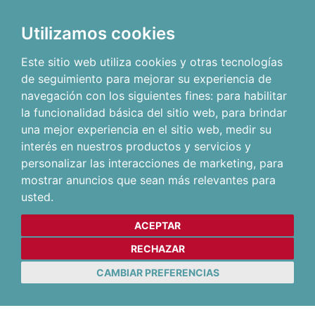
Utilizamos cookies
Este sitio web utiliza cookies y otras tecnologías
de seguimiento para mejorar su experiencia de
navegación con los siguientes fines:
para habilitar
la funcionalidad básica del sitio web
,
para brindar
una mejor experiencia en el sitio web
,
medir su
interés en nuestros productos y servicios y
personalizar las interacciones de marketing
,
para
mostrar anuncios que sean más relevantes para
usted
.
ACEPTAR
RECHAZAR
CAMBIAR PREFERENCIAS