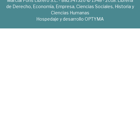
Marcial Pons Librero S.L. - B82947326 © 1948 - 2018. Librería
de Derecho, Economía, Empresa, Ciencias Sociales, Historia y
Ciencias Humanas
Hospedaje y desarrollo
OPTYMA