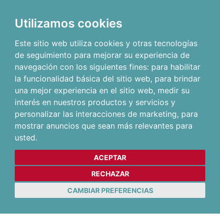
Utilizamos cookies
Este sitio web utiliza cookies y otras tecnologías
de seguimiento para mejorar su experiencia de
navegación con los siguientes fines:
para habilitar
la funcionalidad básica del sitio web
,
para brindar
una mejor experiencia en el sitio web
,
medir su
interés en nuestros productos y servicios y
personalizar las interacciones de marketing
,
para
mostrar anuncios que sean más relevantes para
usted
.
ACEPTAR
RECHAZAR
CAMBIAR PREFERENCIAS