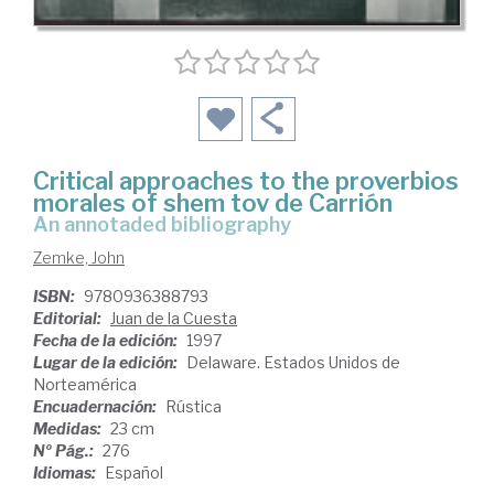
Critical approaches to the proverbios
morales of shem tov de Carrión
an annotaded bibliography
Zemke, John
ISBN:
9780936388793
Editorial:
Juan de la Cuesta
Fecha de la edición:
1997
Lugar de la edición:
Delaware. Estados Unidos de
Norteamérica
Encuadernación:
Rústica
Medidas:
23 cm
Nº Pág.:
276
Idiomas:
Español