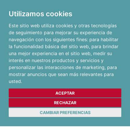
Utilizamos cookies
Este sitio web utiliza cookies y otras tecnologías
de seguimiento para mejorar su experiencia de
navegación con los siguientes fines:
para habilitar
la funcionalidad básica del sitio web
,
para brindar
una mejor experiencia en el sitio web
,
medir su
interés en nuestros productos y servicios y
personalizar las interacciones de marketing
,
para
mostrar anuncios que sean más relevantes para
usted
.
ACEPTAR
RECHAZAR
CAMBIAR PREFERENCIAS