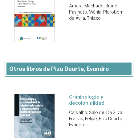
Amaral Machado, Bruno
;
Pasinato, Wânia
;
Pierobom
de Ávila, Thiago
Otros libros de Piza Duarte, Evandro
Criminología y
decolonialidad
Carvalho, Salo de
;
Da Silva
Freitas, Felipe
;
Piza Duarte,
Evandro