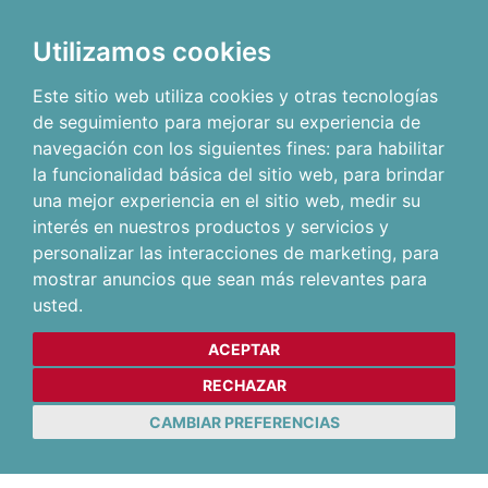
Utilizamos cookies
Este sitio web utiliza cookies y otras tecnologías
de seguimiento para mejorar su experiencia de
navegación con los siguientes fines:
para habilitar
la funcionalidad básica del sitio web
,
para brindar
una mejor experiencia en el sitio web
,
medir su
interés en nuestros productos y servicios y
personalizar las interacciones de marketing
,
para
mostrar anuncios que sean más relevantes para
usted
.
ACEPTAR
RECHAZAR
CAMBIAR PREFERENCIAS