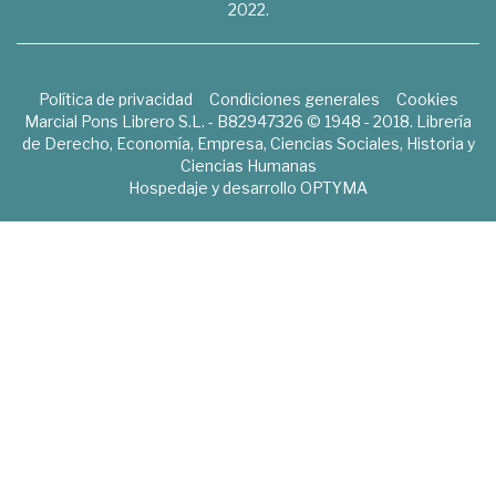
2022.
Política de privacidad
Condiciones generales
Cookies
Marcial Pons Librero S.L. - B82947326 © 1948 - 2018. Librería
de Derecho, Economía, Empresa, Ciencias Sociales, Historia y
Ciencias Humanas
Hospedaje y desarrollo
OPTYMA