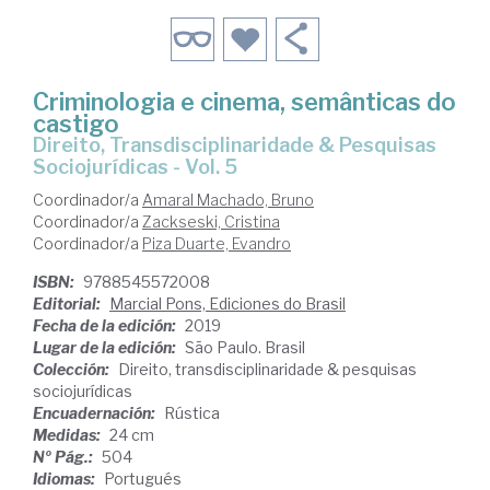
Criminologia e cinema, semânticas do
castigo
Direito, Transdisciplinaridade & Pesquisas
Sociojurídicas - Vol. 5
Coordinador/a
Amaral Machado, Bruno
Coordinador/a
Zackseski, Cristina
Coordinador/a
Piza Duarte, Evandro
ISBN:
9788545572008
Editorial:
Marcial Pons, Ediciones do Brasil
Fecha de la edición:
2019
Lugar de la edición:
São Paulo. Brasil
Colección:
Direito, transdisciplinaridade & pesquisas
sociojurídicas
Encuadernación:
Rústica
Medidas:
24 cm
Nº Pág.:
504
Idiomas:
Portugués