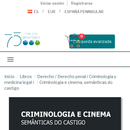
Iniciar sesión
Registrarse
ES
EUR
ESPAÑA PENINSULAR
0
Busqueda avanzada
Toggle navigation
Inicio
Libros
Derecho
/
Derecho penal
/
Criminología y
medicina legal
/
Criminologia e cinema, semânticas do
castigo