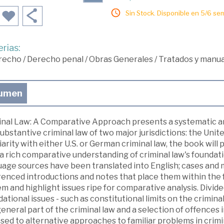
Sin Stock. Disponible en 5/6 se
rias:
recho
/
Derecho penal
/
Obras Generales
/
Tratados y manua
umen
inal Law: A Comparative Approach presents a systematic a
ubstantive criminal law of two major jurisdictions: the Un
iarity with either U.S. or German criminal law, the book will
a rich comparative understanding of criminal law's foundati
uage sources have been translated into English; cases and 
renced introductions and notes that place them within the 
m and highlight issues ripe for comparative analysis. Divid
ational issues - such as constitutional limits on the crimina
eneral part of the criminal law and a selection of offences 
ed to alternative approaches to familiar problems in crimina