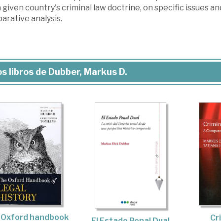
 given country's criminal law doctrine, on specific issues and
arative analysis.
s libros de Dubber, Markus D.
 Oxford handbook
Cr
El Estado Penal Dual