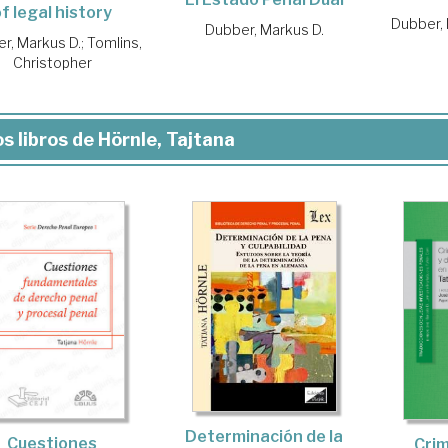
f legal history
Dubber, 
Dubber, Markus D.
r, Markus D.
;
Tomlins,
Christopher
s libros de Hörnle, Tajtana
Determinación de la
Cuestiones
Crim