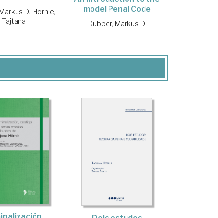
model Penal Code
Markus D.
;
Hörnle,
Tajtana
Dubber, Markus D.
inalización,
Dois estudos