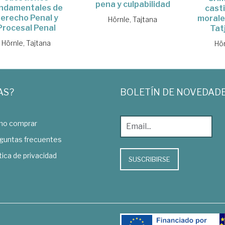
pena y culpabilidad
ndamentales de
casti
erecho Penal y
morale
Hörnle, Tajtana
Procesal Penal
Tat
Hörnle, Tajtana
Hör
AS?
BOLETÍN DE NOVEDAD
o comprar
guntas frecuentes
tica de privacidad
SUSCRIBIRSE