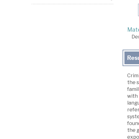
Mate
De
Res
Crim
the s
famil
with 
lang
refe
syste
found
the g
expos