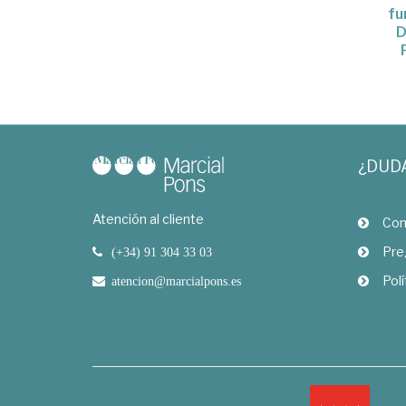
fu
D
¿DUD
Atención al cliente
Com
Pre
(+34) 91 304 33 03
Polí
atencion@marcialpons.es