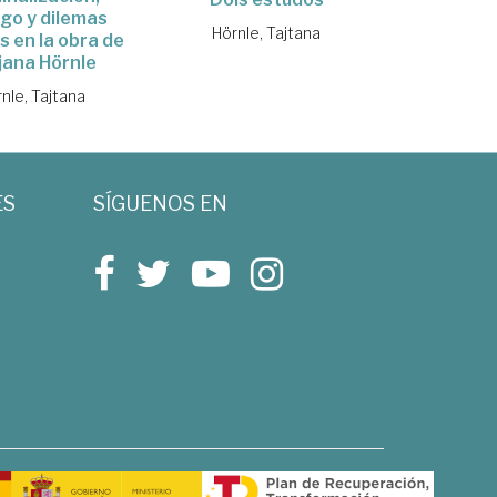
go y dilemas
Hörnle, Tajtana
s en la obra de
jana Hörnle
nle, Tajtana
ES
SÍGUENOS EN