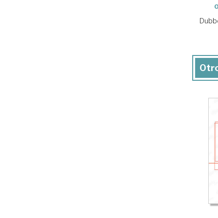
o
Dubbe
Otro