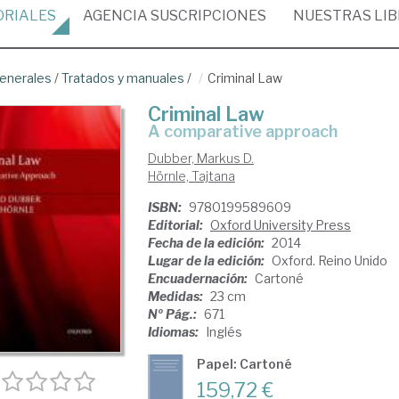
ORIALES
AGENCIA
SUSCRIPCIONES
NUESTRAS
LI
enerales
/
Tratados y manuales
/
Criminal Law
Criminal Law
a comparative approach
Dubber, Markus D.
Hörnle, Tajtana
ISBN:
9780199589609
Editorial:
Oxford University Press
Fecha de la edición:
2014
Lugar de la edición:
Oxford. Reino Unido
Encuadernación:
Cartoné
Medidas:
23 cm
Nº Pág.:
671
Idiomas:
Inglés
Papel: Cartoné
159,72 €