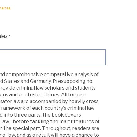
manas.
les
/
nd comprehensive comparative analysis of
ited States and Germany. Presupposing no
 provide criminal law scholars and students
ons and central doctrines. All foreign-
materials are accompanied by heavily cross-
framework of each country's criminal law
ed into three parts, the book covers
l law - before tackling the major features of
in the special part. Throughout, readers are
l law, and as a result will have a chance to