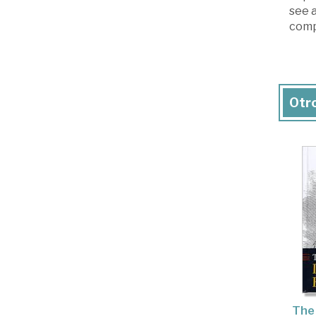
see a
comp
Otro
The