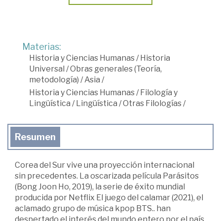
Materias:
Historia y Ciencias Humanas
/
Historia
Universal
/
Obras generales (Teoría,
metodología)
/
Asia
/
Historia y Ciencias Humanas
/
Filología y
Lingüística
/
Lingüística
/
Otras Filologías
/
Resumen
Corea del Sur vive una proyección internacional
sin precedentes. La oscarizada película Parásitos
(Bong Joon Ho, 2019), la serie de éxito mundial
producida por Netflix El juego del calamar (2021), el
aclamado grupo de música kpop BTS.. han
despertado el interés del mundo entero por el país.