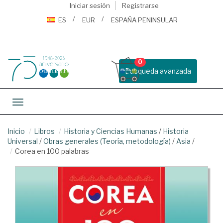
Iniciar sesión
Registrarse
ES
EUR
ESPAÑA PENINSULAR
0
Busqueda avanzada
Toggle navigation
Inicio
Libros
Historia y Ciencias Humanas
/
Historia
Universal
/
Obras generales (Teoría, metodología)
/
Asia
/
Corea en 100 palabras