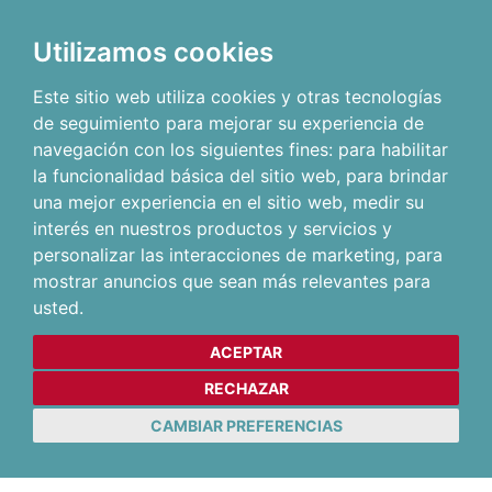
Utilizamos cookies
Este sitio web utiliza cookies y otras tecnologías
de seguimiento para mejorar su experiencia de
navegación con los siguientes fines:
para habilitar
la funcionalidad básica del sitio web
,
para brindar
una mejor experiencia en el sitio web
,
medir su
interés en nuestros productos y servicios y
personalizar las interacciones de marketing
,
para
mostrar anuncios que sean más relevantes para
usted
.
ACEPTAR
RECHAZAR
CAMBIAR PREFERENCIAS