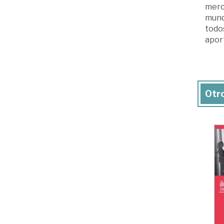
merca
mundo
todo
aport
Otro