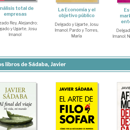
nálisis total de
La Economía y el
Es
empresas
objetivo público
mark
ent
zado Rey, Alejandro
;
Delgado y Ugarte, Josu
gado y Ugarte, Josu
Imanol
;
Pardo y Torres,
Delgad
Imanol
María
Imanol
;
N
s libros de Sádaba, Javier