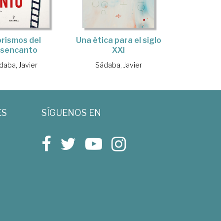
rismos del
Una ética para el siglo
sencanto
XXI
daba, Javier
Sádaba, Javier
ES
SÍGUENOS EN