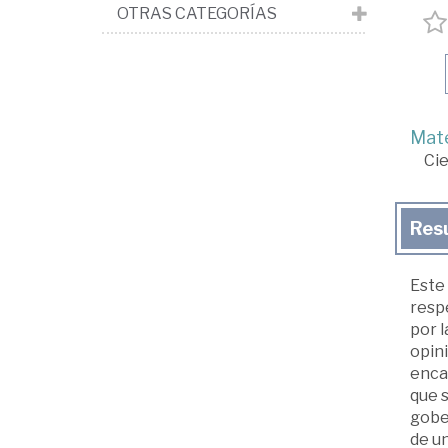
OTRAS CATEGORÍAS
Mate
Cie
Res
Este
respe
por l
opini
encam
que s
gober
de u