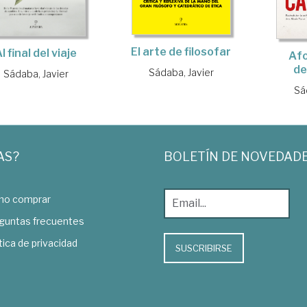
El arte de filosofar
l final del viaje
Afo
de
Sádaba, Javier
Sádaba, Javier
Sá
AS?
BOLETÍN DE NOVEDAD
o comprar
guntas frecuentes
tica de privacidad
SUSCRIBIRSE