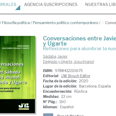
ORIALES
AGENCIA
SUSCRIPCIONES
NUESTRAS
LI
/
Filosofía política
/
Pensamiento político contemporáneo
/
Conver
Conversaciones entre Javi
y Ugarte
Reflexiones para alumbrar la nu
Sádaba, Javier
Delgado y Ugarte, Josu Imanol
ISBN:
9788412210675
Editorial:
J.M. Bosch Editor
Fecha de la edición:
2020
Lugar de la edición:
Barcelona. España
Encuadernación:
Rústica
Medidas:
22 cm
Nº Pág.:
160
Idiomas:
Español