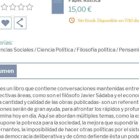
Papel: Rústica
15,00 €
Sin Stock. Disponible en 7/10 día
rias:
ncias Sociales
/
Ciencia Política
/
Filosofía política
/
Pensami
umen
 es un libro que contiene conversaciones mantenidas entre
ctivas áreas, como son el filósofo Javier Sádaba y el econo
a cantidad y calidad de las obras publicadas- son un referent
ones serán de gran ayuda, para afrontar los rápidos y profu
ina hoy en día. Aquí se abordan múltiples temas, como la e
upone la pobreza para la sociedad, la mejora que supondría l
nantes, la imposibilidad de hacer otras políticas por el siste
na democracia deliberativa y de cómo defiende ésta un pode