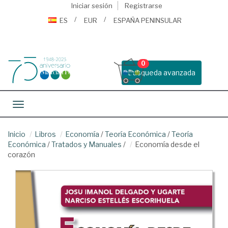
Iniciar sesión
Registrarse
ES
EUR
ESPAÑA PENINSULAR
0
Busqueda avanzada
Toggle navigation
Inicio
Libros
Economía
/
Teoría Económica
/
Teoría
Económica
/
Tratados y Manuales
/
Economía desde el
corazón