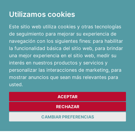
Utilizamos cookies
Este sitio web utiliza cookies y otras tecnologías
de seguimiento para mejorar su experiencia de
navegación con los siguientes fines:
para habilitar
la funcionalidad básica del sitio web
,
para brindar
una mejor experiencia en el sitio web
,
medir su
interés en nuestros productos y servicios y
personalizar las interacciones de marketing
,
para
mostrar anuncios que sean más relevantes para
usted
.
ACEPTAR
RECHAZAR
CAMBIAR PREFERENCIAS