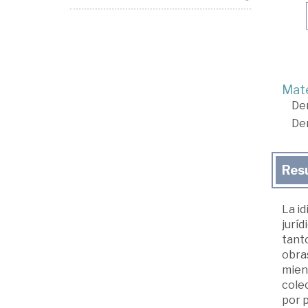
Mate
De
De
Res
La id
juríd
tanto
obras
mient
colec
por p