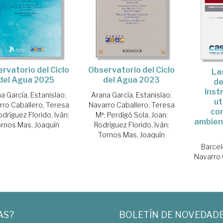
rvatorio del Ciclo
Observatorio del Ciclo
La
del Agua 2025
del Agua 2023
de
Inst
a García, Estanislao
;
Arana García, Estanislao
;
ut
rro Caballero, Teresa
Navarro Caballero, Teresa
co
odríguez Florido, Iván
;
Mª
;
Perdigó Sola, Joan
;
ambient
rnos Mas, Joaquín
Rodríguez Florido, Iván
;
Tornos Mas, Joaquín
Barcel
Navarro 
AS?
BOLETÍN DE NOVEDAD