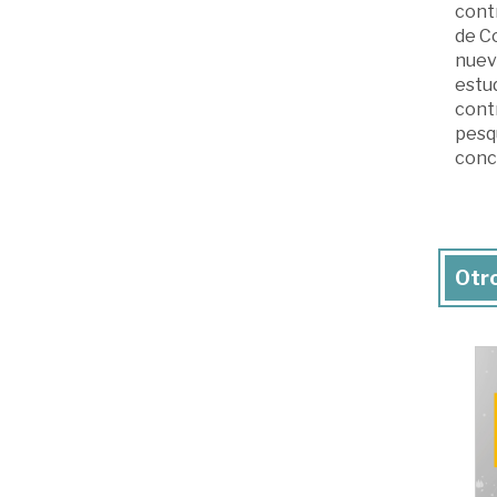
contr
de C
nueva
estud
contr
pesq
concr
Otro