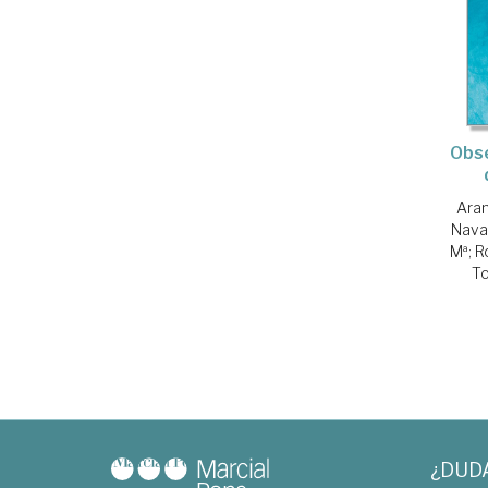
Obse
Aran
Nava
Mª
;
R
To
¿DUD