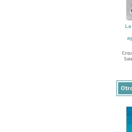
La
a
Ezqu
Sal
Otro