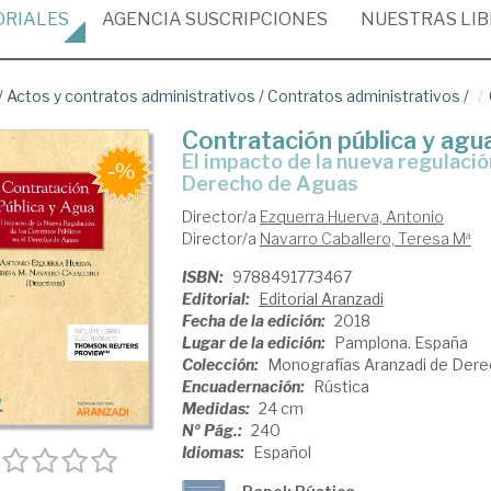
ORIALES
AGENCIA
SUSCRIPCIONES
NUESTRAS
LI
/
Actos y contratos administrativos
/
Contratos administrativos
/
Contratación pública y agu
el impacto de la nueva regulación de los Contratos Públicos en el
Derecho de Aguas
Director/a
Ezquerra Huerva, Antonio
Director/a
Navarro Caballero, Teresa Mª
ISBN:
9788491773467
Editorial:
Editorial Aranzadi
Fecha de la edición:
2018
Lugar de la edición:
Pamplona. España
Colección:
Monografías Aranzadi de Dere
Encuadernación:
Rústica
Medidas:
24 cm
Nº Pág.:
240
Idiomas:
Español