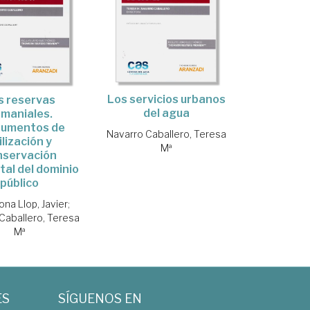
Los servicios urbanos
s reservas
del agua
maniales.
rumentos de
Navarro Caballero, Teresa
ilización y
Mª
nservación
al del dominio
público
ona Llop, Javier
;
Caballero, Teresa
Mª
ES
SÍGUENOS EN