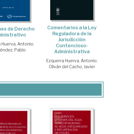
Comentarios a la Ley
nes de Derecho
Reguladora de la
inistrativo
Jurisdicción
 Huerva, Antonio
;
Contencioso-
éndez, Pablo
Administrativa
Ezquerra Huerva, Antonio
;
Oliván del Cacho, Javier