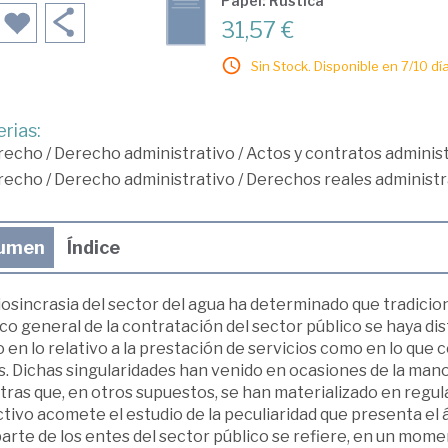
Papel: Rústica
31,57 €
Sin Stock. Disponible en 7/10 día
rias:
recho
/
Derecho administrativo
/
Actos y contratos adminis
recho
/
Derecho administrativo
/
Derechos reales administr
umen
Índice
iosincrasia del sector del agua ha determinado que tradici
ico general de la contratación del sector público se haya d
 en lo relativo a la prestación de servicios como en lo que 
. Dichas singularidades han venido en ocasiones de la mano
ras que, en otros supuestos, se han materializado en regula
tivo acomete el estudio de la peculiaridad que presenta el á
arte de los entes del sector público se refiere, en un mome