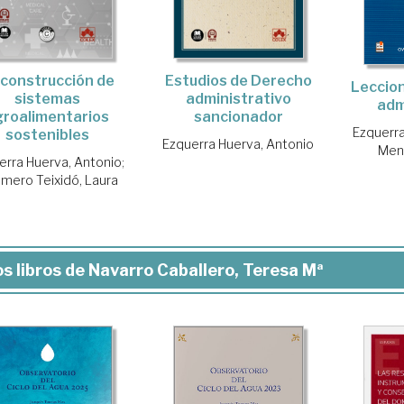
 construcción de
Estudios de Derecho
Leccio
sistemas
administrativo
adm
groalimentarios
sancionador
Ezquerra
sostenibles
Ezquerra Huerva, Antonio
Men
erra Huerva, Antonio
;
amero Teixidó, Laura
s libros de Navarro Caballero, Teresa Mª