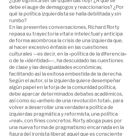
¿Qué significa ser de izquierdas hoy? ¿A qué se
debe el auge de demagogos y reaccionarios? ¿Por
qué la política izquierdista se halla debilitada y sin
rumbo?
En las presentes conversaciones, Richard Rorty
repasa su trayectoria vital e intelectual y anticipa
de forma asombrosa la crisis de una izquierda que,
al hacer excesivo énfasis en las cuestiones
culturales —es decir, en la «política de la diferencia»
o de la «identidad»—, ha descuidado las cuestiones
de clase y las desigualdades económicas,
facilitando así la exitosa embestida de la derecha.
Según el autor, si la izquierda quiere desempeñar
algún papel en la forja de la comunidad política,
debe aparcar determinados debates académicos,
así como su «anhelo de una revolución total», para
volver a desarrollar una verdadera política de
izquierdas pragmática y reformista, una política
«real», con fines concretos. Rorty aboga pues por
una nueva forma de pragmatismo encarnada en la
figura del ironista liberal: aquel que es consciente