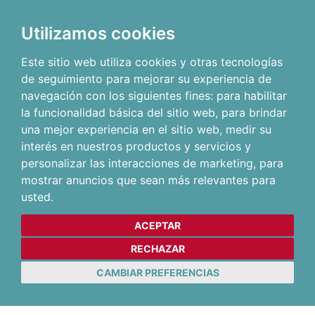
Utilizamos cookies
Este sitio web utiliza cookies y otras tecnologías
de seguimiento para mejorar su experiencia de
navegación con los siguientes fines:
para habilitar
la funcionalidad básica del sitio web
,
para brindar
una mejor experiencia en el sitio web
,
medir su
interés en nuestros productos y servicios y
personalizar las interacciones de marketing
,
para
mostrar anuncios que sean más relevantes para
usted
.
ACEPTAR
RECHAZAR
CAMBIAR PREFERENCIAS