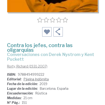
Contra los jefes, contra las
oligarquías
Conversaciones con Derek Nystrom y Kent
Puckett
Rorty, Richard (1931-2007)
ISBN:
9788494999222
Editorial:
Página Indómita
Fecha de la edición:
2019
Lugar de la edición:
Barcelona. España
Encuadernación:
Rústica
Medidas:
21 cm
Nº Pág.:
151