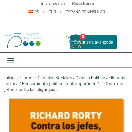
Iniciar sesión
Registrarse
ES
EUR
ESPAÑA PENINSULAR
0
Busqueda avanzada
Toggle navigation
Inicio
Libros
Ciencias Sociales
/
Ciencia Política
/
Filosofía
política
/
Pensamiento político contemporáneo
/
Contra los
jefes, contra las oligarquías