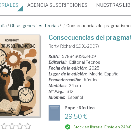
ORIALES
AGENCIA
SUSCRIPCIONES
NUESTRAS
LI
ofía
/
Obras generales. Teorías
/
Consecuencias del pragmatismo
Consecuencias del pragma
Rorty, Richard (1931-2007)
ISBN:
9788430963409
Editorial:
Editorial Tecnos
Fecha de la edición:
2025
Lugar de la edición:
Madrid. España
Encuadernación:
Rústica
Medidas:
24 cm
Nº Pág.:
312
Idiomas:
Español
Papel: Rústica
29,50 €
Stock en librería. Envío en 24/4