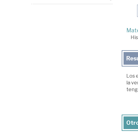
Mate
His
Res
Los 
la ve
tenga
Otro