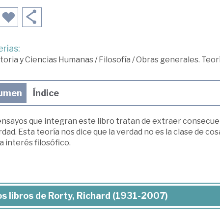
rias:
toria y Ciencias Humanas
/
Filosofía
/
Obras generales. Teor
umen
Índice
ensayos que integran este libro tratan de extraer consecue
rdad. Esta teoría nos dice que la verdad no es la clase de c
 interés filosófico.
s libros de Rorty, Richard (1931-2007)