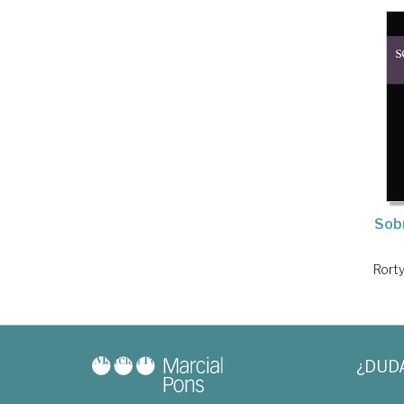
Sobr
Rorty
¿DUD