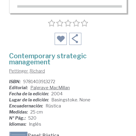
Contemporary strategic
management
Pettinger ,Richard
ISBN:
9781403913272
Editorial:
Palgrave MacMillan
Fecha de la edición:
2004
Lugar de la edición:
Basingstoke. None
Encuadernación:
Rústica
Medidas:
25 cm
Nº Pág.:
520
Idiomas:
Inglés
Papel: Rústica