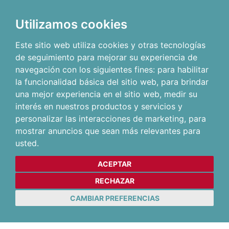
Utilizamos cookies
Este sitio web utiliza cookies y otras tecnologías
de seguimiento para mejorar su experiencia de
navegación con los siguientes fines:
para habilitar
la funcionalidad básica del sitio web
,
para brindar
una mejor experiencia en el sitio web
,
medir su
interés en nuestros productos y servicios y
personalizar las interacciones de marketing
,
para
mostrar anuncios que sean más relevantes para
usted
.
ACEPTAR
RECHAZAR
CAMBIAR PREFERENCIAS