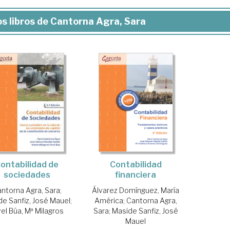
s libros de Cantorna Agra, Sara
ontabilidad de
Contabilidad
sociedades
financiera
ntorna Agra, Sara
;
Álvarez Domínguez, María
e Sanfiz, José Mauel
;
América
;
Cantorna Agra,
vel Búa, Mª Milagros
Sara
;
Maside Sanfiz, José
Mauel