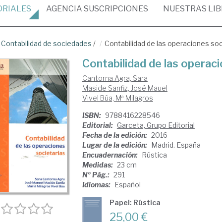
ORIALES
AGENCIA
SUSCRIPCIONES
NUESTRAS
LI
/
Contabilidad de sociedades
/
Contabilidad de las operaciones soc
Contabilidad de las operaci
Cantorna Agra, Sara
Maside Sanfiz, José Mauel
Vivel Búa, Mª Milagros
ISBN:
9788416228546
Editorial:
Garceta, Grupo Editorial
Fecha de la edición:
2016
Lugar de la edición:
Madrid. España
Encuadernación:
Rústica
Medidas:
23 cm
Nº Pág.:
291
Idiomas:
Español
Papel: Rústica
25,00 €