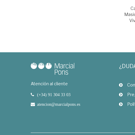
Ca
Masid
Vi
¿DUD
Atención al cliente
Com
Pre
(+34) 91 304 33 03
Polí
atencion@marcialpons.es