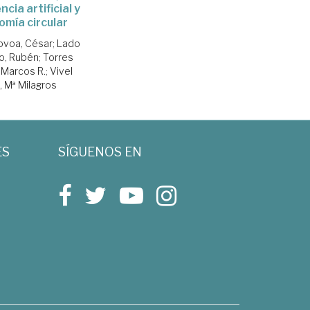
ncia artificial y
mía circular
ovoa, César
;
Lado
o, Rubén
;
Torres
 Marcos R.
;
Vivel
, Mª Milagros
ES
SÍGUENOS EN