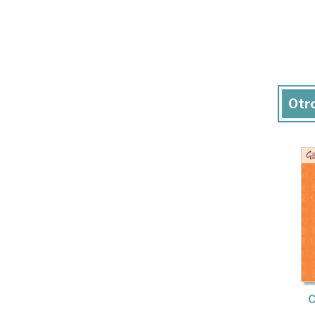
Otro
C