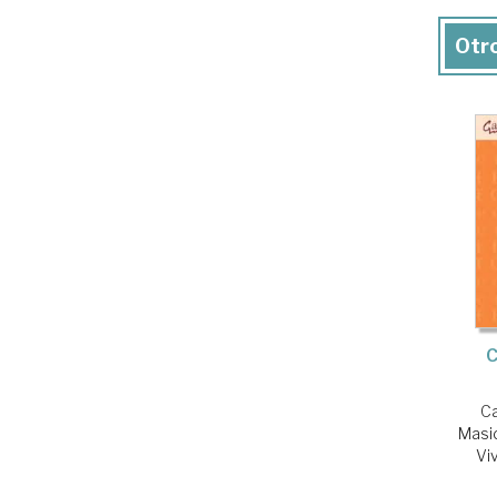
Otro
C
Ca
Masid
Vi