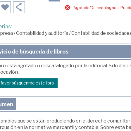
Agotado/Descatalogado. Puede 
rias:
presa
/
Contabilidad y auditoría
/
Contabilidad de sociedade
vicio de búsqueda de libros
bro está agotado o descatalogado por la editorial. Si lo des
 ocasión.
r favor búsquenme este libro
umen
cambios que se están produciendo en el derecho comunitario
cusión en la normativa mercantil y contable. Sobre esta ba