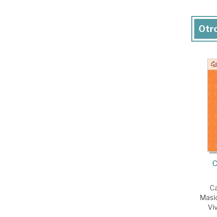
Otro
C
Ca
Masid
Vi