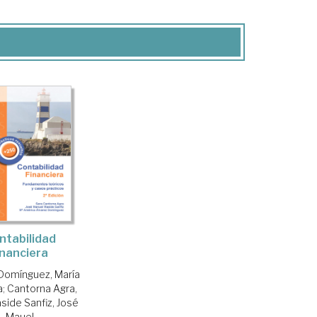
ntabilidad
inanciera
Domínguez, María
a
;
Cantorna Agra,
side Sanfiz, José
Mauel