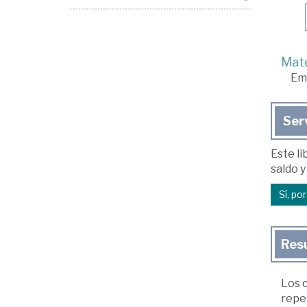
Mate
Em
Ser
Este li
saldo y
Sí, po
Res
Los 
reper