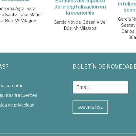
Estudios del impacto
intelige
de la digitalización en
ntorna Agra, Sara
;
econo
la economía
e Sanfiz, José Mauel
;
García N
vel Búa, Mª Milagros
García Novoa, César
;
Vivel
Sestay
Búa, Mª Milagros
Carlos,
Búa
AS?
BOLETÍN DE NOVEDAD
o comprar
guntas frecuentes
tica de privacidad
SUSCRIBIRSE