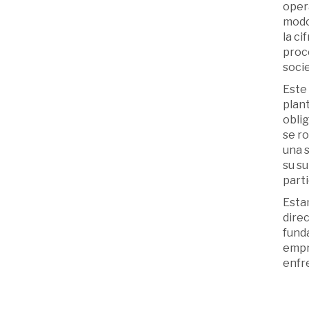
oper
modo,
la ci
proce
socie
Este 
plant
obli
se ro
una s
su s
parti
Estam
dire
funda
empr
enfre