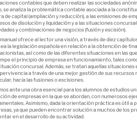
aciones contables que deben realizar las sociedades anónim
 se analiza la problemática contable asociada a la constitu
fra de capital (ampliación y reducción), a las emisiones de emp
sos de disolución y liquidación y a las situaciones concursal
dades y combinaciones de negocios (fusión y escisión).
manual ofrece al lector una visión, a través de diez capítulo
ea la legislación española en relación a la obtención de fin
gacionistas, así como de las diferentes situaciones en las 
mpe el principio de empresa en funcionamiento, tales como l
ituación concursal. Además, se tratan aquellas situaciones
upervivencia a través de una mejor gestión de sus recursos
cular, hacia las fusiones o escisiones.
os ante una obra esencial para los alumnos de estudios uni
cción de empresas en la que se abordan, con numerosos ejem
mentales. Asimismo, dada la orientación práctica es útil a 
esas, ya que pueden encontrar solución a muchos de los pro
ntar en el desarrollo de su actividad.