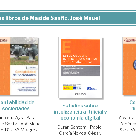
s libros de Maside Sanfiz, José Mauel
ontabilidad de
Co
Estudios sobre
sociedades
f
inteligencia artificial y
economía digital
ntorna Agra, Sara
;
Álvarez 
e Sanfiz, José Mauel
;
Améric
Durán Santomil, Pablo
;
vel Búa, Mª Milagros
Sara
;
Ma
García Novoa, César
;