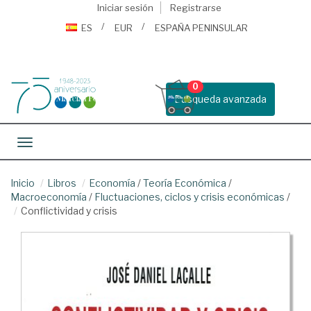
Iniciar sesión
Registrarse
ES
EUR
ESPAÑA PENINSULAR
0
Busqueda avanzada
Toggle navigation
Inicio
Libros
Economía
/
Teoría Económica
/
Macroeconomía
/
Fluctuaciones, ciclos y crisis económicas
/
Conflictividad y crisis