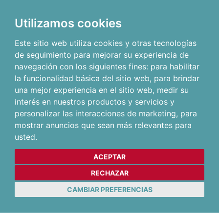
Utilizamos cookies
Este sitio web utiliza cookies y otras tecnologías
de seguimiento para mejorar su experiencia de
navegación con los siguientes fines:
para habilitar
la funcionalidad básica del sitio web
,
para brindar
una mejor experiencia en el sitio web
,
medir su
interés en nuestros productos y servicios y
personalizar las interacciones de marketing
,
para
mostrar anuncios que sean más relevantes para
usted
.
ACEPTAR
RECHAZAR
CAMBIAR PREFERENCIAS