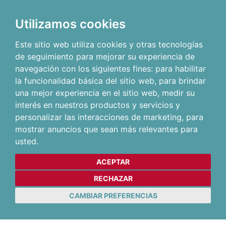
Utilizamos cookies
Este sitio web utiliza cookies y otras tecnologías
de seguimiento para mejorar su experiencia de
navegación con los siguientes fines:
para habilitar
la funcionalidad básica del sitio web
,
para brindar
una mejor experiencia en el sitio web
,
medir su
interés en nuestros productos y servicios y
personalizar las interacciones de marketing
,
para
mostrar anuncios que sean más relevantes para
usted
.
ACEPTAR
RECHAZAR
CAMBIAR PREFERENCIAS