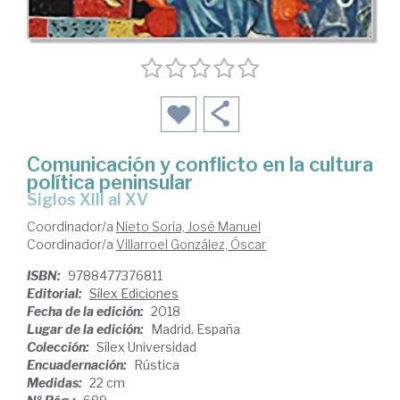
Comunicación y conflicto en la cultura
política peninsular
siglos XIII al XV
Coordinador/a
Nieto Soria, José Manuel
Coordinador/a
Villarroel González, Óscar
ISBN:
9788477376811
Editorial:
Sílex Ediciones
Fecha de la edición:
2018
Lugar de la edición:
Madrid. España
Colección:
Sílex Universidad
Encuadernación:
Rústica
Medidas:
22 cm