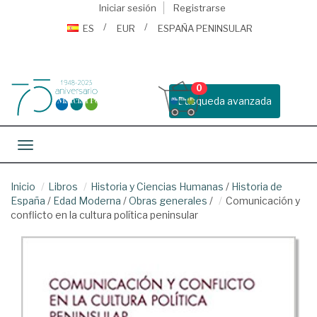
Iniciar sesión
Registrarse
ES
EUR
ESPAÑA PENINSULAR
0
Busqueda avanzada
Toggle navigation
Inicio
Libros
Historia y Ciencias Humanas
/
Historia de
España
/
Edad Moderna
/
Obras generales
/
Comunicación y
conflicto en la cultura política peninsular