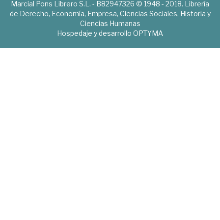
Marcial Pons Librero S.L. - B82947326 © 1948 - 2018. Librería
de Derecho, Economía, Empresa, Ciencias Sociales, Historia y
Ciencias Humanas
Hospedaje y desarrollo
OPTYMA