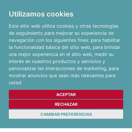
Utilizamos cookies
Este sitio web utiliza cookies y otras tecnologías
de seguimiento para mejorar su experiencia de
navegación con los siguientes fines:
para habilitar
la funcionalidad básica del sitio web
,
para brindar
una mejor experiencia en el sitio web
,
medir su
interés en nuestros productos y servicios y
personalizar las interacciones de marketing
,
para
mostrar anuncios que sean más relevantes para
usted
.
ACEPTAR
RECHAZAR
CAMBIAR PREFERENCIAS