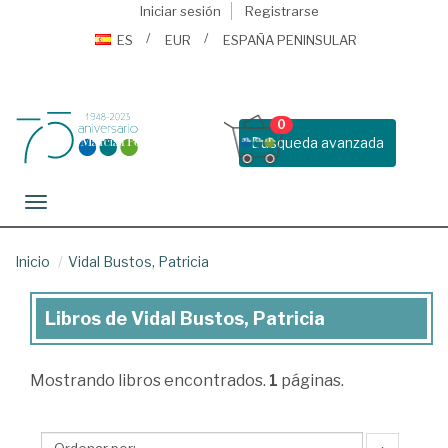
Iniciar sesión
Registrarse
ES
EUR
ESPAÑA PENINSULAR
0
Busqueda avanzada
Toggle navigation
Inicio
Vidal Bustos, Patricia
Libros de Vidal Bustos, Patricia
Libros
de
Mostrando
libros encontrados.
1
páginas.
Vidal
Bustos,