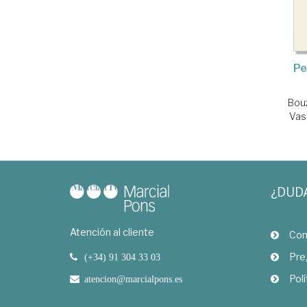
Pe
Bouz
Vas
¿DUD
Atención al cliente
Com
Pre
(+34) 91 304 33 03
Polí
atencion@marcialpons.es