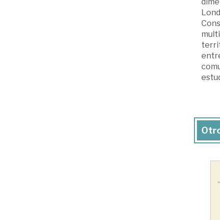
dimen
Londr
Const
multi
terri
entre
comun
estud
Otro