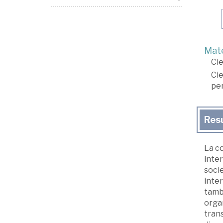
Mate
Cie
Cie
pe
Res
La c
inter
socie
inter
tambi
organ
trans