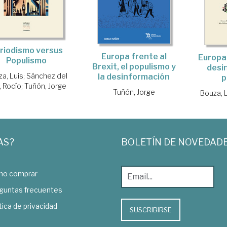
riodismo versus
Europa frente al
Europa
Populismo
Brexit, el populismo y
desi
a, Luis
;
Sánchez del
la desinformación
p
, Rocío
;
Tuñón, Jorge
Tuñón, Jorge
Bouza, 
AS?
BOLETÍN DE NOVEDAD
o comprar
guntas frecuentes
tica de privacidad
SUSCRIBIRSE