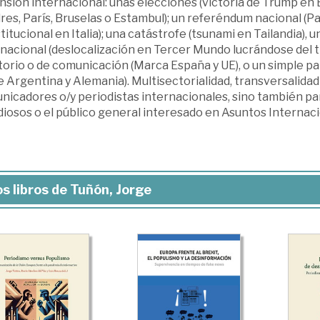
sión internacional: unas elecciones (victoria de Trump en E
es, París, Bruselas o Estambul); un referéndum nacional (Pa
itucional en Italia); una catástrofe (tsunami en Tailandia), un
nacional (deslocalización en Tercer Mundo lucrándose del tr
torio o de comunicación (Marca España y UE), o un simple part
 Argentina y Alemania). Multisectorialidad, transversalidad
icadores o/y periodistas internacionales, sino también para
iosos o el público general interesado en Asuntos Internaci
s libros de Tuñón, Jorge