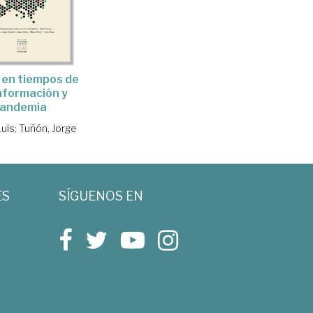
 en tiempos de
nformación y
andemia
Luis
;
Tuñón, Jorge
ES
SÍGUENOS EN