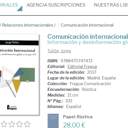
ORIALES
AGENCIA
SUSCRIPCIONES
NUESTRAS
LI
/
Relaciones internacionales
/
Comunicación internacional
Comunicación internacional
información y desinformación glo
Tuñón, Jorge
ISBN:
9788470747472
Editorial:
Editorial Fragua
Fecha de la edición:
2017
Lugar de la edición:
Madrid. España
Colección:
Fragua Comunicación
Encuadernación:
Rústica
Medidas:
21 cm
Nº Pág.:
333
Idiomas:
Español
Papel: Rústica
28,00 €