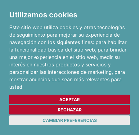
Utilizamos cookies
Este sitio web utiliza cookies y otras tecnologías
de seguimiento para mejorar su experiencia de
navegación con los siguientes fines:
para habilitar
la funcionalidad básica del sitio web
,
para brindar
una mejor experiencia en el sitio web
,
medir su
interés en nuestros productos y servicios y
personalizar las interacciones de marketing
,
para
mostrar anuncios que sean más relevantes para
usted
.
ACEPTAR
RECHAZAR
CAMBIAR PREFERENCIAS