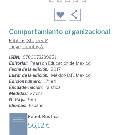
Comportamiento organizacional
Robbins, Stephen P.
Judge, Timothy A.
ISBN:
9786073239851
Editorial:
Pearson Educación de México
Fecha de la edición:
2017
Lugar de la edición:
México D.F.. México
Edición número:
17ª ed.
Encuadernación:
Rústica
Medidas:
27 cm
Nº Pág.:
689
Idiomas:
Español
Papel: Rústica
56,12 €