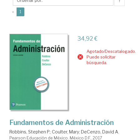
A.
↑
(current)
«
1
34,92 €
Agotado/Descatalogado.
Puede solicitar
búsqueda.
Fundamentos de Administración
Robbins, Stephen P.
;
Coulter, Mary
;
DeCenzo, David A.
Pearson Educación de México. México D.F., 2017