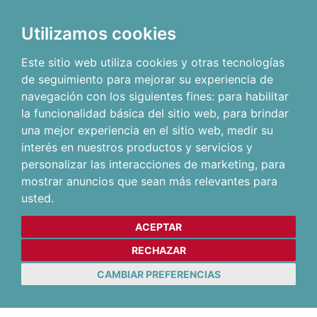
Utilizamos cookies
Este sitio web utiliza cookies y otras tecnologías
de seguimiento para mejorar su experiencia de
navegación con los siguientes fines:
para habilitar
la funcionalidad básica del sitio web
,
para brindar
una mejor experiencia en el sitio web
,
medir su
interés en nuestros productos y servicios y
personalizar las interacciones de marketing
,
para
mostrar anuncios que sean más relevantes para
usted
.
ACEPTAR
RECHAZAR
CAMBIAR PREFERENCIAS