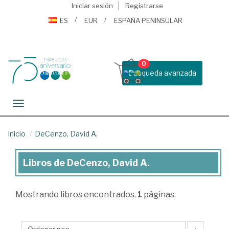
Iniciar sesión
Registrarse
ES
EUR
ESPAÑA PENINSULAR
0
Busqueda avanzada
Toggle navigation
Inicio
DeCenzo, David A.
Libros de DeCenzo, David A.
Libros
de
Mostrando
libros encontrados.
1
páginas.
DeCenzo,
David