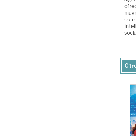
ofrec
magné
cómo 
intel
socia
Otro