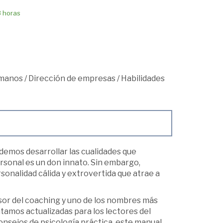
8 horas
umanos
/
Dirección de empresas
/
Habilidades
demos desarrollar las cualidades que
sonal es un don innato. Sin embargo,
sonalidad cálida y extrovertida que atrae a
ursor del coaching y uno de los nombres más
amos actualizadas para los lectores del
 consejos de psicología práctica, este manual