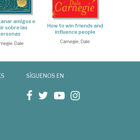
anar amigos e
How to win friends and
uir sobre las
influence people
personas
Carnegie, Dale
rnegie, Dale
ES
SÍGUENOS EN