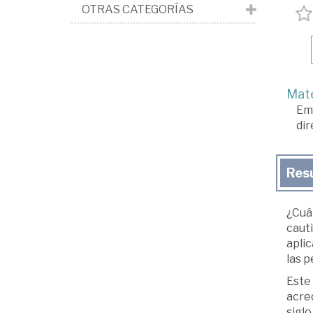
OTRAS CATEGORÍAS
Mate
Em
dir
Res
¿Cuál
caut
aplic
las 
Este 
acre
siglo