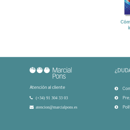
Cóm
i
¿DUD
Atención al cliente
Com
Pre
(+34) 91 304 33 03
Polí
atencion@marcialpons.es