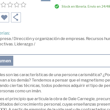
Stock en librería. Envío en 24/4
rias:
presa
/
Dirección y organización de empresas. Recursos h
ectivas. Liderazgo
/
umen
es son las características de una persona carismática? ¿Po
ivan a los demás? Tendemos a pensar que el magnetismo per
ando ciertas técnicas, todos podemos adquirir el tipo de per
personas como un imán.
es el principio que articula la obra de Dale Carnegie, prec
ditados del crecimiento personal, cuyas enseñanzas present
 XXI. A partir de ejemplos de la vida real y de contrastados