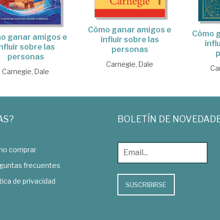
Cómo ganar amigos e
Cómo g
o ganar amigos e
influir sobre las
infl
nfluir sobre las
personas
personas
Carnegie, Dale
Ca
Carnegie, Dale
AS?
BOLETÍN DE NOVEDAD
o comprar
guntas frecuentes
tica de privacidad
SUSCRIBIRSE