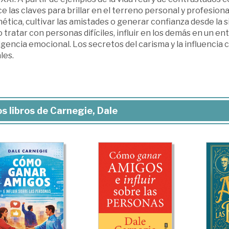
e las claves para brillar en el terreno personal y profesion
tica, cultivar las amistades o generar confianza desde la si
tratar con personas difíciles, influir en los demás en un en
igencia emocional. Los secretos del carisma y la influencia
les.
s libros de Carnegie, Dale