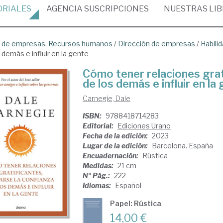
ORIALES
AGENCIA
SUSCRIPCIONES
NUESTRAS
LI
ón de empresas. Recursos humanos
/
Dirección de empresas
/
Habili
 demás e influir en la gente
Cómo tener relaciones grat
de los demás e influir en la
Carnegie, Dale
ISBN:
9788418714283
Editorial:
Ediciones Urano
Fecha de la edición:
2023
Lugar de la edición:
Barcelona. España
Encuadernación:
Rústica
Medidas:
21 cm
Nº Pág.:
222
Idiomas:
Español
Papel: Rústica
14,00 €