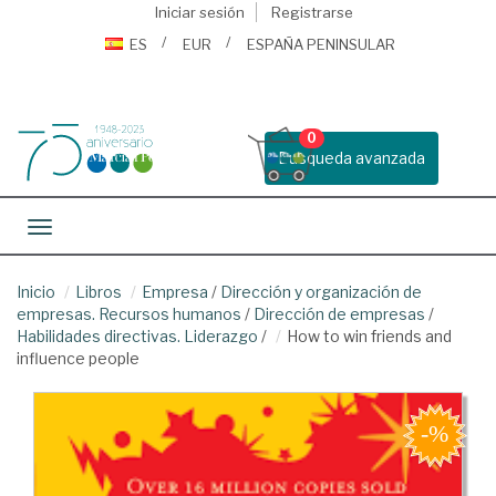
Iniciar sesión
Registrarse
ES
EUR
ESPAÑA PENINSULAR
0
Busqueda avanzada
Toggle navigation
Inicio
Libros
Empresa
/
Dirección y organización de
empresas. Recursos humanos
/
Dirección de empresas
/
Habilidades directivas. Liderazgo
/
How to win friends and
influence people