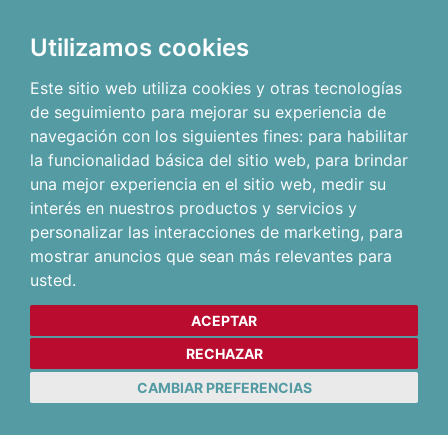
Utilizamos cookies
Este sitio web utiliza cookies y otras tecnologías
de seguimiento para mejorar su experiencia de
navegación con los siguientes fines:
para habilitar
la funcionalidad básica del sitio web
,
para brindar
una mejor experiencia en el sitio web
,
medir su
interés en nuestros productos y servicios y
personalizar las interacciones de marketing
,
para
mostrar anuncios que sean más relevantes para
usted
.
ACEPTAR
RECHAZAR
CAMBIAR PREFERENCIAS