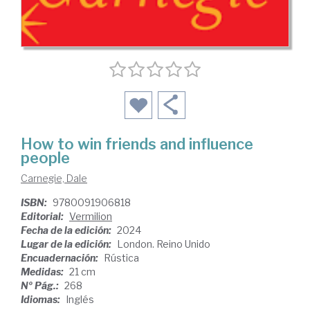
How to win friends and influence
people
Carnegie, Dale
ISBN:
9780091906818
Editorial:
Vermilion
Fecha de la edición:
2024
Lugar de la edición:
London. Reino Unido
Encuadernación:
Rústica
Medidas:
21 cm
Nº Pág.:
268
Idiomas:
Inglés