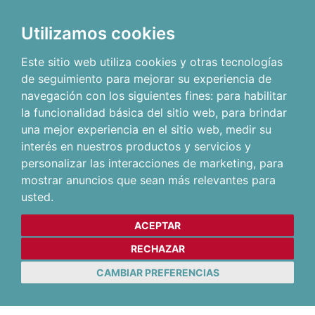
Utilizamos cookies
Este sitio web utiliza cookies y otras tecnologías
de seguimiento para mejorar su experiencia de
navegación con los siguientes fines:
para habilitar
la funcionalidad básica del sitio web
,
para brindar
una mejor experiencia en el sitio web
,
medir su
interés en nuestros productos y servicios y
personalizar las interacciones de marketing
,
para
mostrar anuncios que sean más relevantes para
usted
.
ACEPTAR
RECHAZAR
CAMBIAR PREFERENCIAS