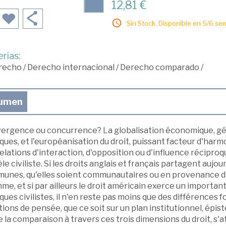
12,81 €
Sin Stock. Disponible en 5/6 se
rias:
recho
/
Derecho internacional
/
Derecho comparado
/
umen
ergence ou concurrence? La globalisation économique, gé
iques, et l'européanisation du droit, puissant facteur d'harmo
elations d'interaction, d'opposition ou d'influence réciproq
e civiliste. Si les droits anglais et français partagent auj
unes, qu'elles soient communautaires ou en provenance d
me, et si par ailleurs le droit américain exerce un importan
iques civilistes, il n'en reste pas moins que des différenc
tions de pensée, que ce soit sur un plan institutionnel, épi
la comparaison à travers ces trois dimensions du droit, s'a