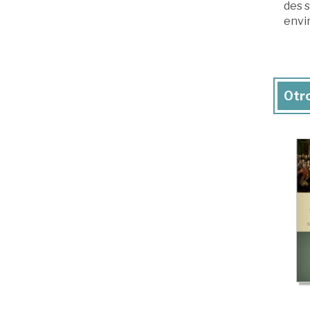
des s
envi
Otro