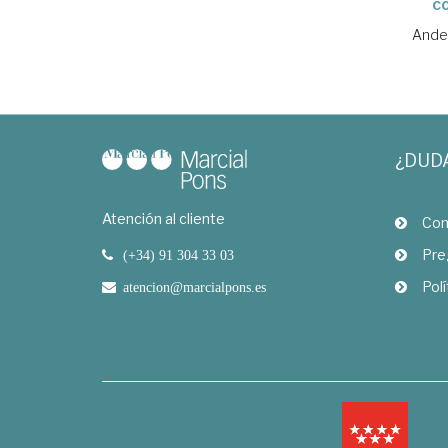
c
Ande
¿DUD
Atención al cliente
Com
Pre
(+34) 91 304 33 03
Polí
atencion@marcialpons.es