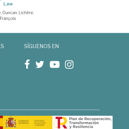
Law
e, Duncan
;
Lichère,
François
ES
SÍGUENOS EN