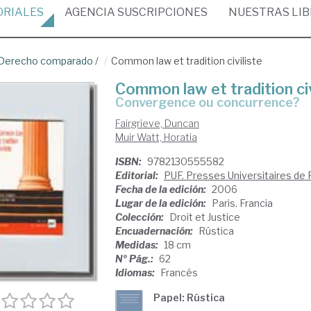
ORIALES
AGENCIA
SUSCRIPCIONES
NUESTRAS
LI
Derecho comparado
/
Common law et tradition civiliste
Common law et tradition civ
convergence ou concurrence?
Fairgrieve, Duncan
Muir Watt, Horatia
ISBN:
9782130555582
Editorial:
PUF. Presses Universitaires de 
Fecha de la edición:
2006
Lugar de la edición:
Paris. Francia
Colección:
Droit et Justice
Encuadernación:
Rústica
Medidas:
18 cm
Nº Pág.:
62
Idiomas:
Francés
Papel: Rústica