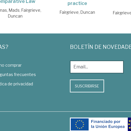
omparative Law
practice
nas, Mads
;
Fairgrieve,
Fairgrieve, Duncan
Fairgriev
Duncan
AS?
BOLETÍN DE NOVEDAD
o comprar
guntas frecuentes
tica de privacidad
SUSCRIBIRSE