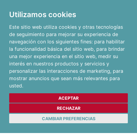
Utilizamos cookies
Este sitio web utiliza cookies y otras tecnologías
de seguimiento para mejorar su experiencia de
navegación con los siguientes fines:
para habilitar
la funcionalidad básica del sitio web
,
para brindar
una mejor experiencia en el sitio web
,
medir su
interés en nuestros productos y servicios y
personalizar las interacciones de marketing
,
para
mostrar anuncios que sean más relevantes para
usted
.
ACEPTAR
RECHAZAR
CAMBIAR PREFERENCIAS