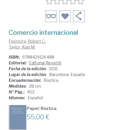
Comercio internacional
Feenstra, Robert C.
Taylor, Alan M.
ISBN:
9788429126488
Editorial:
Editorial Reverté
Fecha de la edición:
2011
Lugar de la edición:
Barcelona. España
Encuadernación:
Rústica
Medidas:
28 cm
Nº Pág.:
452
Idiomas:
Español
Papel: Rústica
55,00 €