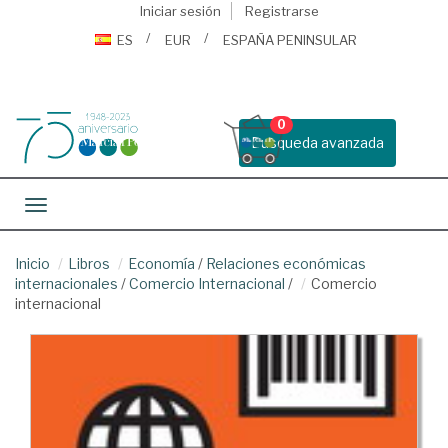
Iniciar sesión
Registrarse
ES
EUR
ESPAÑA PENINSULAR
0
Busqueda avanzada
Toggle navigation
Inicio
Libros
Economía
/
Relaciones económicas
internacionales
/
Comercio Internacional
/
Comercio
internacional