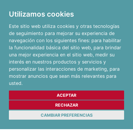
Utilizamos cookies
Este sitio web utiliza cookies y otras tecnologías
de seguimiento para mejorar su experiencia de
navegación con los siguientes fines:
para habilitar
la funcionalidad básica del sitio web
,
para brindar
una mejor experiencia en el sitio web
,
medir su
interés en nuestros productos y servicios y
personalizar las interacciones de marketing
,
para
mostrar anuncios que sean más relevantes para
usted
.
ACEPTAR
RECHAZAR
CAMBIAR PREFERENCIAS