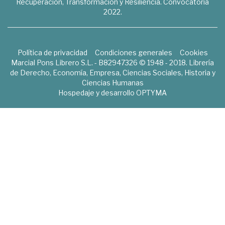
Recuperación, Transformación y Resiliencia. Convocatoria
2022.
Política de privacidad
Condiciones generales
Cookies
Marcial Pons Librero S.L. - B82947326 © 1948 - 2018. Librería
de Derecho, Economía, Empresa, Ciencias Sociales, Historia y
Ciencias Humanas
Hospedaje y desarrollo
OPTYMA