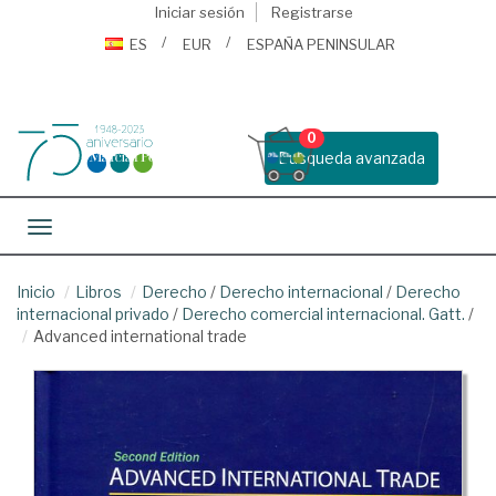
Iniciar sesión
Registrarse
ES
EUR
ESPAÑA PENINSULAR
0
Busqueda avanzada
Toggle navigation
Inicio
Libros
Derecho
/
Derecho internacional
/
Derecho
internacional privado
/
Derecho comercial internacional. Gatt.
/
Advanced international trade