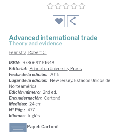
Advanced international trade
theory and evidence
Feenstra, Robert C.
ISBN:
9780691161648
Editorial:
Princeton University Press
Fecha de la edición:
2015
Lugar de la edición:
New Jersey. Estados Unidos de
Norteamérica
Edición número:
2nd ed.
Encuadernación:
Cartoné
Medidas:
24 cm
Nº Pág.:
477
Idiomas:
Inglés
Papel: Cartoné