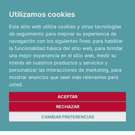
Utilizamos cookies
Este sitio web utiliza cookies y otras tecnologías
de seguimiento para mejorar su experiencia de
navegación con los siguientes fines:
para habilitar
la funcionalidad básica del sitio web
,
para brindar
una mejor experiencia en el sitio web
,
medir su
interés en nuestros productos y servicios y
personalizar las interacciones de marketing
,
para
mostrar anuncios que sean más relevantes para
usted
.
ACEPTAR
RECHAZAR
CAMBIAR PREFERENCIAS