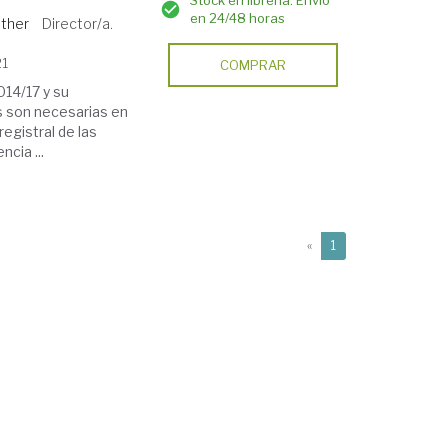
Stock en librería. Envío
en 24/48 horas
sther
Director/a.
21
COMPRAR
2014/17 y su
s son necesarias en
registral de las
ncia ...
(current)
«
1