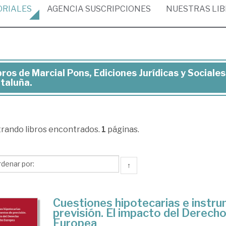
ORIALES
AGENCIA
SUSCRIPCIONES
NUESTRAS
LI
bros de Marcial Pons, Ediciones Jurídicas y Sociale
cial
taluña.
s,
ciones
ídicas
trando
libros encontrados.
1
páginas.
iales.
↑
eccion:
istradores
Cuestiones hipotecarias e instr
previsión. El impacto del Derecho
aluña.
Europea