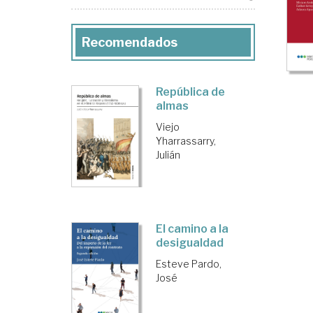
Recomendados
República de
almas
Viejo
Yharrassarry,
Julián
El camino a la
desigualdad
Esteve Pardo,
José