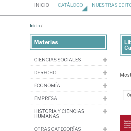
(CURRENT)
INICIO
CATÁLOGO
NUESTRAS
EDIT
Inicio
/
Materias
Li
Mar
Ca
Pon
CIENCIAS SOCIALES
Edi
Jur
DERECHO
Mos
y
ECONOMÍA
Soc
Col
EMPRESA
Reg
HISTORIA Y CIENCIAS
de
HUMANAS
Cat
OTRAS CATEGORÍAS