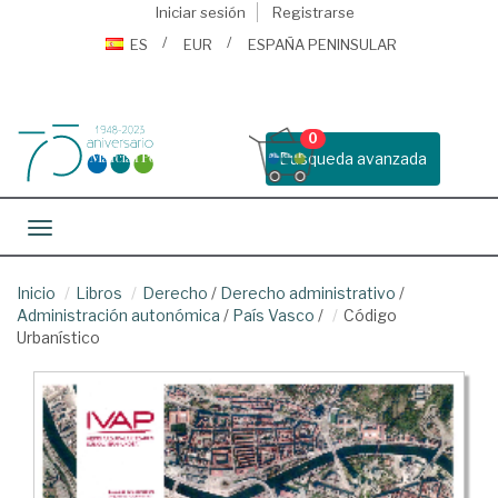
Iniciar sesión
Registrarse
ES
EUR
ESPAÑA PENINSULAR
0
Busqueda avanzada
Toggle navigation
Inicio
Libros
Derecho
/
Derecho administrativo
/
Administración autonómica
/
País Vasco
/
Código
Urbanístico