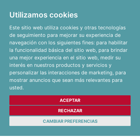
Utilizamos cookies
Este sitio web utiliza cookies y otras tecnologías
de seguimiento para mejorar su experiencia de
navegación con los siguientes fines:
para habilitar
la funcionalidad básica del sitio web
,
para brindar
una mejor experiencia en el sitio web
,
medir su
interés en nuestros productos y servicios y
personalizar las interacciones de marketing
,
para
mostrar anuncios que sean más relevantes para
usted
.
ACEPTAR
RECHAZAR
CAMBIAR PREFERENCIAS