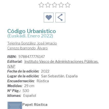
Código Urbanístico
(Euskadi. Enero 2022)
Tejerina González, José Ignacio
Cerezo Ibarrondo, Álvaro
ISBN:
9788477776147
Editorial:
Instituto Vasco de Administraciones Públicas.
IVAP
Fecha de la edición:
2022
Lugar de la edición:
San Sebastián. España
Encuadernación:
Rústica
Medidas:
29 cm
Nº Pág.:
530
Idiomas:
Español
Papel: Rústica