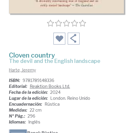
Cloven country
the devil and the English landscape
Harte, Jeremy
ISBN:
9781789148336
Editorial:
Reaktion Books Ltd.
Fecha de la edición:
2024
Lugar de la edición:
London. Reino Unido
Encuadernación:
Rústica
Medidas:
22 cm
Nº Pág.:
296
Idiomas:
Inglés
Papel: Rústica