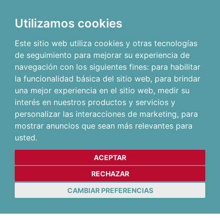
Utilizamos cookies
Este sitio web utiliza cookies y otras tecnologías
de seguimiento para mejorar su experiencia de
navegación con los siguientes fines:
para habilitar
la funcionalidad básica del sitio web
,
para brindar
una mejor experiencia en el sitio web
,
medir su
interés en nuestros productos y servicios y
personalizar las interacciones de marketing
,
para
mostrar anuncios que sean más relevantes para
usted
.
ACEPTAR
RECHAZAR
CAMBIAR PREFERENCIAS