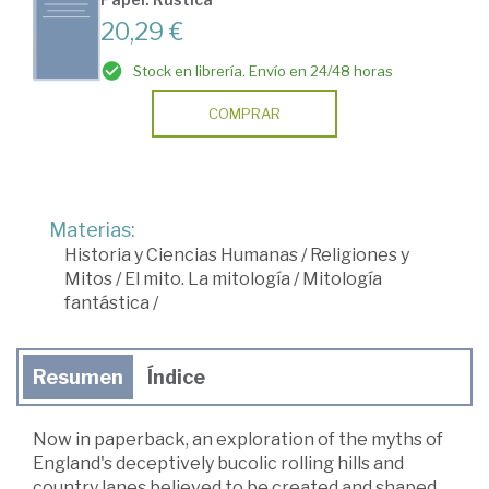
20,29 €
Stock en librería. Envío en 24/48 horas
COMPRAR
Materias:
Historia y Ciencias Humanas
/
Religiones y
Mitos
/
El mito. La mitología
/
Mitología
fantástica
/
Resumen
Índice
Now in paperback, an exploration of the myths of
England's deceptively bucolic rolling hills and
country lanes believed to be created and shaped