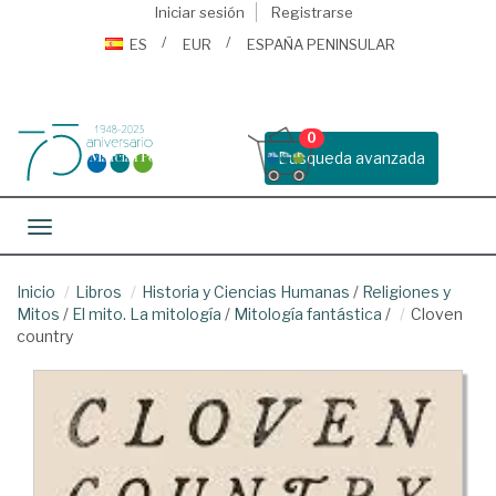
Iniciar sesión
Registrarse
ES
EUR
ESPAÑA PENINSULAR
0
Busqueda avanzada
Toggle navigation
Inicio
Libros
Historia y Ciencias Humanas
/
Religiones y
Mitos
/
El mito. La mitología
/
Mitología fantástica
/
Cloven
country