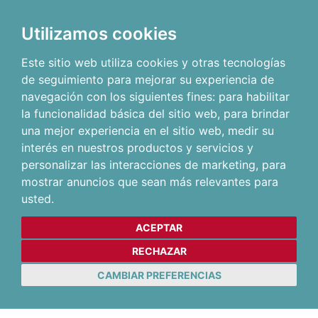
Utilizamos cookies
Este sitio web utiliza cookies y otras tecnologías
de seguimiento para mejorar su experiencia de
navegación con los siguientes fines:
para habilitar
la funcionalidad básica del sitio web
,
para brindar
una mejor experiencia en el sitio web
,
medir su
interés en nuestros productos y servicios y
personalizar las interacciones de marketing
,
para
mostrar anuncios que sean más relevantes para
usted
.
ACEPTAR
RECHAZAR
CAMBIAR PREFERENCIAS