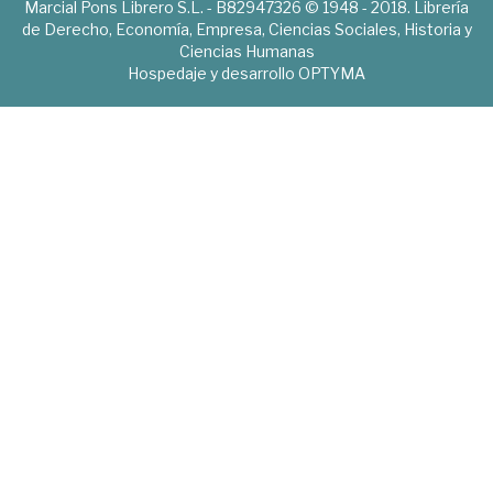
Marcial Pons Librero S.L. - B82947326 © 1948 - 2018. Librería
de Derecho, Economía, Empresa, Ciencias Sociales, Historia y
Ciencias Humanas
Hospedaje y desarrollo
OPTYMA