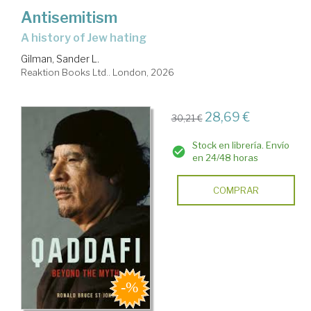
Antisemitism
a history of Jew hating
Gilman, Sander L.
Reaktion Books Ltd.. London, 2026
28,69 €
30,21 €
Stock en librería. Envío
en 24/48 horas
COMPRAR