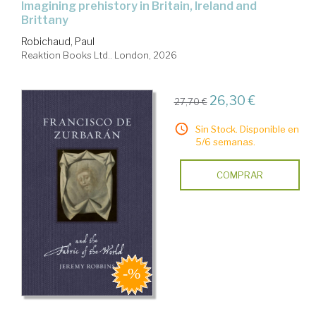
imagining prehistory in Britain, Ireland and
Brittany
Robichaud, Paul
Reaktion Books Ltd.. London, 2026
26,30 €
27,70 €
Sin Stock. Disponible en
5/6 semanas.
COMPRAR