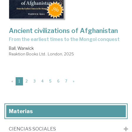
Ancient civilizations of Afghanistan
from the earliest times to the Mongol conquest
Ball, Warwick
Reaktion Books Ltd.. London, 2025
(current)
«
1
2
3
4
5
6
7
»
Materias
CIENCIAS SOCIALES