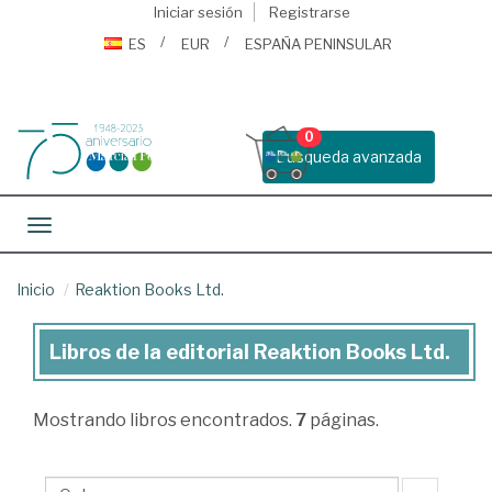
Iniciar sesión
Registrarse
ES
EUR
ESPAÑA PENINSULAR
0
Busqueda avanzada
Toggle navigation
Inicio
Reaktion Books Ltd.
Libros de la editorial Reaktion Books Ltd.
Libros
de
Mostrando
libros encontrados.
7
páginas.
la
editorial