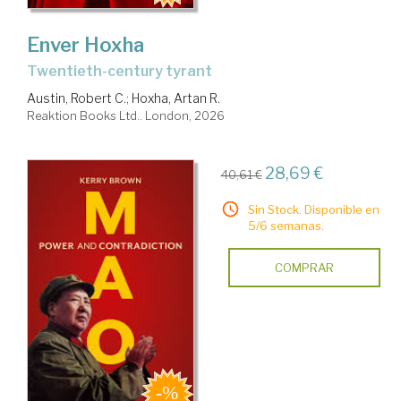
Enver Hoxha
twentieth-century tyrant
Austin, Robert C.
;
Hoxha, Artan R.
Reaktion Books Ltd.. London, 2026
28,69 €
40,61 €
Sin Stock. Disponible en
5/6 semanas.
COMPRAR