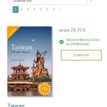
Reaktion
↑
Books
(current)
«
1
2
3
4
5
6
7
»
Ltd.
28,70 €
30,21 €
Stock en librería. Envío
en 24/48 horas
COMPRAR
Taiwan