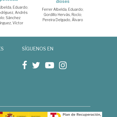
dioses
Albelda, Eduardo
;
Ferrer Albelda, Eduardo
;
odríguez, Andrés
Gordillo Hervás, Rocío
;
blo
;
Sánchez
Pereira Delgado, Álvaro
nguez, Víctor
ES
SÍGUENOS EN