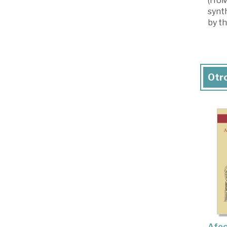
(HUM-
synth
by th
Otro
Afec