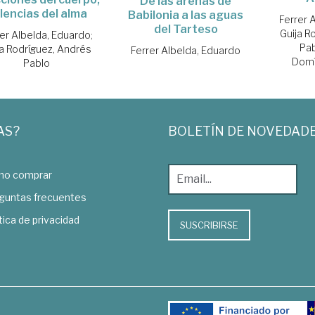
De las arenas de
lencias del alma
Babilonia a las aguas
Ferrer 
del Tarteso
Guija R
rer Albelda, Eduardo
;
Pa
ja Rodríguez, Andrés
Ferrer Albelda, Eduardo
Domí
Pablo
AS?
BOLETÍN DE NOVEDAD
o comprar
guntas frecuentes
tica de privacidad
SUSCRIBIRSE