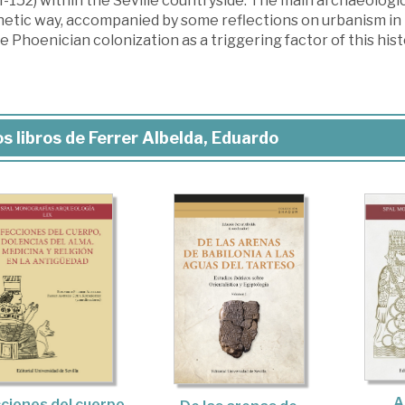
152) within the Seville countryside. The main archaeologic
etic way, accompanied by some reflections on urbanism in t
e Phoenician colonization as a triggering factor of this hist
s libros de Ferrer Albelda, Eduardo
A
ciones del cuerpo,