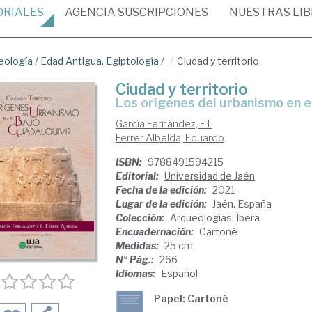
ORIALES
AGENCIA
SUSCRIPCIONES
NUESTRAS
LI
eología
/
Edad Antigua. Egiptología
/
Ciudad y territorio
Ciudad y territorio
los orígenes del urbanismo en e
García Fernández, F.J.
Ferrer Albelda, Eduardo
ISBN:
9788491594215
Editorial:
Universidad de Jaén
Fecha de la edición:
2021
Lugar de la edición:
Jaén. España
Colección:
Arqueologías. Íbera
Encuadernación:
Cartoné
Medidas:
25 cm
Nº Pág.:
266
Idiomas:
Español
Papel: Cartoné