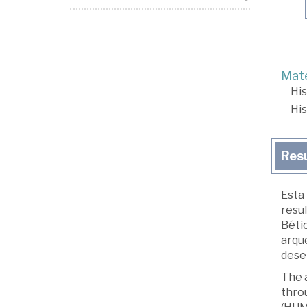
Mate
His
His
Res
Esta 
resul
Bétic
arqu
dese
The 
throu