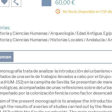
60,00 €
Sin Stock. Disponible en 7/10 día
rias:
toria y Ciencias Humanas
/
Arqueología
/
Edad Antigua. Egip
toria y Ciencias Humanas
/
Historias Locales
/
Andalucía
/
An
umen
monografía trata de analizar la introducción del urbanismo e
tados de una serie de trabajos llevados a cabo por el Grupo 
a (HUM-152) en la campiña de Sevilla. Se presentan de mane
eológicas, acompañadas de unas reflexiones sobre del urban
mpeñado por la colonización fenicia como factor desencad
aim of the present monograph is to analyse the introductio
gh the results of a series of studies carried out by the R