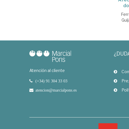
do
Fer
Gui
¿DUD
Atención al cliente
Com
Pre
(+34) 91 304 33 03
Polí
atencion@marcialpons.es